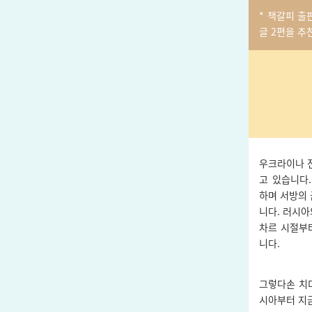
* 책갈피 출
글
2편을 추
우크라이나 
고 있습니다
하며 서방의
니다. 러시
차르 시절부
니다.
그렇다손 치
시아부터 지