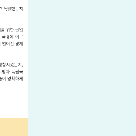
고 폭발했는지
해를 위한 글입
쪽 국경에 이르
서 벌어진 경제
팽창시켰는지,
 서방과 독립국
습이 명확하게