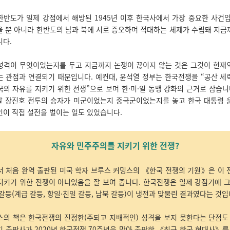
한반도가 일제 강점에서 해방된 1945년 이후 한국사에서 가장 중요한 사건입
을 뿐 아니라 한반도의 남과 북에 서로 증오하며 적대하는 체제가 수립돼 지금
니다.
성격이 무엇이었는지를 두고 지금까지 논쟁이 끊이지 않는 것은 그것이 현재
는 관점과 연결되기 때문입니다. 예컨대, 윤석열 정부는 한국전쟁을 “공산 세
의 자유를 지키기 위한 전쟁”으로 보며 한·미·일 동맹 강화의 근거로 삼습니
년 말 장진호 전투의 승자가 미군이었는지 중국군이었는지를 놓고 한국 대통령 
인이 직접 설전을 벌이는 일도 있었습니다
.
자유와 민주주의를 지키기 위한 전쟁?
서 처음 완역 출판된 미국 학자 브루스 커밍스의 《한국 전쟁의 기원》은 이 
지키기 위한 전쟁이 아니었음을 잘 보여 줍니다. 한국전쟁은 일제 강점기에 그
갈등(계급 갈등, 항일·친일 갈등, 남북 갈등)이 냉전과 맞물린 결과였다는 것입
스의 책은 한국전쟁의 진정한(주되고 지배적인) 성격을 보지 못한다는 단점도 
 출판사가 2020년 한국전쟁 70주년을 맞아 출판한 《최근 한국 현대사》를