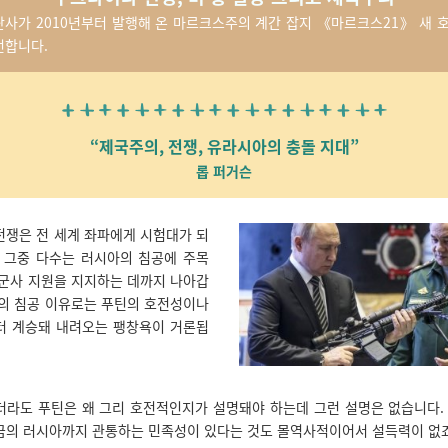
판사가 2010년부터 발행해 온 마르크스주의 계간 잡지 《마르크스21》 새 
천합니다.
“제국주의, 전쟁, 유라시아의 충돌 지대”
롭 퍼거슨
전쟁은 전 세계 좌파에게 시험대가 되
. 그중 다수는 러시아의 침공에 주목
 군사 지원을 지지하는 데까지 나아갑
아의 침공 이유로는 푸틴의 호전성이나
터 계승돼 내려오는 팽창욕이 거론됩
더라도 푸틴은 왜 그리 호전적인지가 설명돼야 하는데 그런 설명은 없습니다. 
금의 러시아까지 관통하는 민족성이 있다는 것도 몰역사적이어서 설득력이 없죠