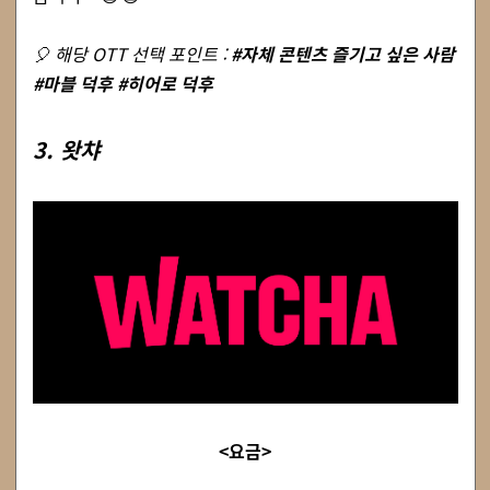
🎈 해당 OTT 선택 포인트 :
#자체 콘텐츠 즐기고 싶은 사람
#마블 덕후 #히어로 덕후
3. 왓챠
<요금>