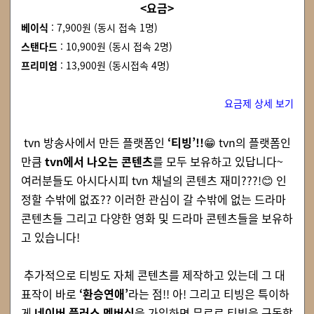
<요금>
베이식
:
7,900원 (동시 접속 1명)
스탠다드
:
10,900원 (동시 접속 2명)
프리미엄
:
13,900원 (동시접속 4명)
요금제 상세 보기
tvn 방송사에서 만든 플랫폼인
‘티빙’!!
😁
tvn의 플랫폼인
만큼
tvn에서 나오는 콘텐츠
를 모두 보유하고 있답니다~
여러분들도 아시다시피 tvn 채널의 콘텐츠 재미???!
😊
인
정할 수밖에 없죠?? 이러한 관심이 갈 수밖에 없는 드라마
콘텐츠들 그리고 다양한 영화 및 드라마 콘텐츠들을 보유하
고 있습니다!
추가적으로 티빙도 자체 콘텐츠를 제작하고 있는데 그 대
표작이 바로
‘환승연애’
라는 점!! 아! 그리고 티빙은 특이하
게
네이버 플러스 멤버십
을 가입하면 무료로 티빙을 구독할