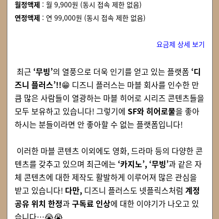
월정액제
:
월 9,900원 (동시 접속 제한 없음)
연정액제
: 연
99,000원 (동시 접속 제한 없음)
요금제 상세 보기
최근
‘무빙’
의 열풍으로 더욱 인기를 얻고 있는 플랫폼
‘디
즈니 플러스’!
!
😁
디즈니 플러스는 마블 회사를 인수한 만
큼 많은 사람들이 열광하는 마블 히어로 시리즈 콘텐츠들을
모두 보유하고 있습니다! 그렇기에
SF와 히어로물
을 좋아
하시는 분들이라면 안 좋아할 수 없는 플랫폼입니다!
이러한 마블 콘텐츠 이외에도 영화, 드라마 등의 다양한 콘
텐츠를 갖추고 있으며 최근에는
‘카지노’, ‘무빙’
과 같은 자
체 콘텐츠에 대한 제작도 활발하게 이루어져 많은 관심을
받고 있습니다!
다만,
디즈니 플러스도 넷플릭스처럼
계정
공유 위치 한정
과
구독료 인상
에 대한 이야기가 나오고 있
습니다…
😭
😭