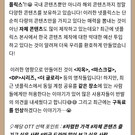
플릭스’!
!
😁
국내 콘텐츠뿐만 아니라 해외 콘텐츠까지 정말
다양한 콘텐츠를 보유하고 있습니다! 이러한 넷플릭스는 단
순히 다량의 콘텐츠만을 가지고 있다는 매력을 뽐내는 것이
아닌
자체 콘텐츠
도 많이 제작하고 있는데요? 최근에 넷플
릭스 본사에서 한국 콘텐츠 제작에 대한 막대한 예산 투입
하고 있다는 것이 알려져 더욱 우리를 환호하게 만들었습니
다!
이러한 영향으로 만들어진 것이
<
지옥>, <마스크걸>,
<DP>시리즈, <더 글로리>
등의 명작들입니다! 하지만, 최
근 넷플릭스에서 동일 계정 공유를
같은 장소
에 있는 사람
들에게만 허용한다는 이야기가 있어 많은 사용자들이 반발
의 의견을 내세웠다고 합니다
😅
😅
그리고 최근에는
구독료
를 인상
하겠다는 이야기가…
😭
🎈해당 OTT 선택 포인트 :
#저렴한 가격 #자체 콘텐츠 즐
기고 싶은 사람 #외국 드라마 많이 보고 싶은 사람