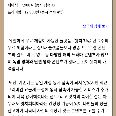
베이식
:
7,900원 (동시 접속 X)
프리미엄
:
12,900원 (동시 접속 4명)
요금제 상세 보기
유일하게 무료 체험이 가능한 플랫폼!
‘왓챠’!!
😁
단, 2주의
무료 체험이라는 점! 타 플랫폼들보다 방송 프로그램 콘텐
츠와 일드, 미드, 영드 등
다양한 해외 드라마 콘텐츠
가 많으
며
독립 영화와 단편 영화 콘텐츠
가 많다는 것이 왓챠의 매
력입니다.
또한, 기존에는 동일 계정 동시 접속이 되지 않았지만 최근,
프리미엄 요금제 구성에
동시 접속이 가능
한 서비스가 추가
되어 더욱 용이해졌다는 점! 그리고 왓챠의 특이한 점은 아
무래도
왓챠피디아
라는 감상평 기능이 있어 타인들의 평을
참고하여 더욱더 자신의 취향에 맞는 콘텐츠를 고를 수가