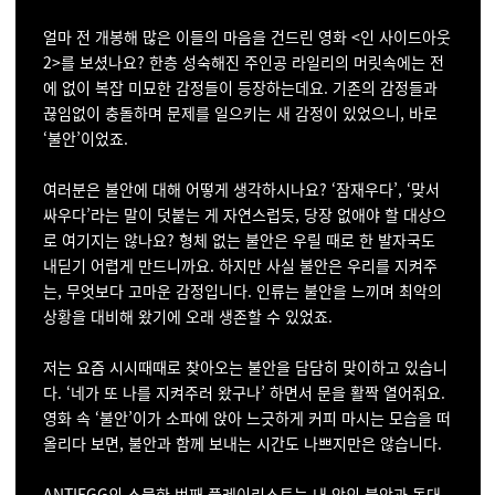
얼마 전 개봉해 많은 이들의 마음을 건드린 영화 <인 사이드아웃
2>를 보셨나요? 한층 성숙해진 주인공 라일리의 머릿속에는 전
에 없이 복잡 미묘한 감정들이 등장하는데요. 기존의 감정들과
끊임없이 충돌하며 문제를 일으키는 새 감정이 있었으니, 바로
‘불안’이었죠.
여러분은 불안에 대해 어떻게 생각하시나요? ‘잠재우다’, ‘맞서
싸우다’라는 말이 덧붙는 게 자연스럽듯, 당장 없애야 할 대상으
로 여기지는 않나요? 형체 없는 불안은 우릴 때로 한 발자국도
내딛기 어렵게 만드니까요. 하지만 사실 불안은 우리를 지켜주
는, 무엇보다 고마운 감정입니다. 인류는 불안을 느끼며 최악의
상황을 대비해 왔기에 오래 생존할 수 있었죠.
저는 요즘 시시때때로 찾아오는 불안을 담담히 맞이하고 있습니
다. ‘네가 또 나를 지켜주러 왔구나’ 하면서 문을 활짝 열어줘요.
영화 속 ‘불안’이가 소파에 앉아 느긋하게 커피 마시는 모습을 떠
올리다 보면, 불안과 함께 보내는 시간도 나쁘지만은 않습니다.
ANTIEGG의 스물한 번째 플레이리스트는 내 안의 불안과 독대