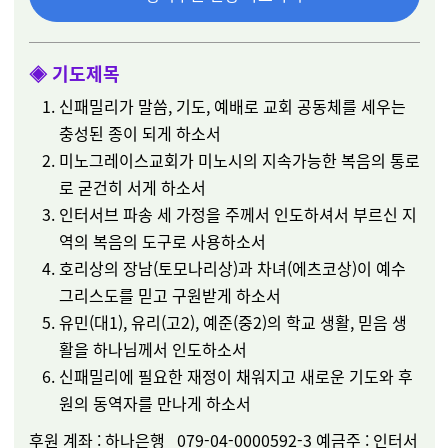
◈
기도제목
신패밀리가
말씀
,
기도
,
예배로
교회
공동체를
세우는
충성된 종이
되게
하소서
미노그레이스교회가
미노시의
지속가능한
복음의
통로
로 굳건히
서
게
하소서
인터서브 파송 세 가정을 주께서 인도하셔서 부르신 지
역의 복음의 도구로 사용하소서
호리상의 장남(토모나리상)과 차녀(에츠코상)이 예수
그리스도를 믿고 구원받게 하소서
유민(대1), 유리(고2), 예준(중2)의 학교 생활, 믿음 생
활을 하나님께서 인도하소서
신패밀리에
필요한
재정이
채워지고 새로운 기도와 후
원의 동역자를 만나게
하소서
후원
계좌
:
하나은행
079-04-0000592-3
예금주
:
인터서