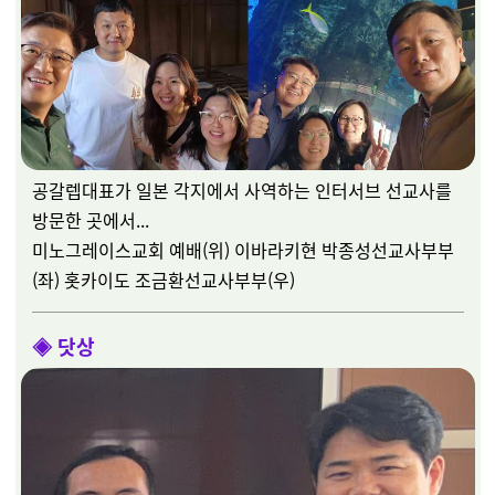
공갈렙대표가 일본 각지에서 사역하는 인터서브 선교사를
방문한 곳에서...
미노그레이스교회 예배(위) 이바라키현 박종성선교사부부
(좌) 홋카이도 조금환선교사부부(우)
◈
닷상