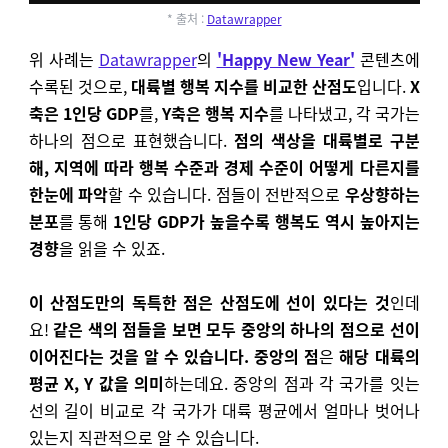
* 출처 :
Datawrapper
위 사례는
Datawrapper
의
'Happy New Year'
콘텐츠에
수록된 것으로,
대륙별 행복 지수를 비교한 산점도
입니다.
X
축은 1인당 GDP
를,
Y축은 행복 지수
를 나타냈고, 각 국가는
하나의 점으로 표현했습니다.
점의 색상을 대륙별로 구분
해, 지역에 따라 행복 수준과 경제 수준이 어떻게 다른지를
한눈에 파악
할 수 있습니다. 점들이 전반적으로
우상향하는
분포
를 통해
1인당 GDP가 높을수록 행복도 역시 높아지는
경향
을 읽을 수 있죠.
이 산점도만의 독특한 점은 산점도에 선이 있다는 것
인데
요!
같은 색의 점들을 보면 모두 중앙의 하나의 점으로 선이
이어진다는 것을 알 수 있습니다.
중앙의 점
은
해당 대륙의
평균 X, Y 값을 의미
하는데요. 중앙의 점과 각 국가를 잇는
선의 길이 비교로 각 국가가 대륙 평균에서 얼마나 벗어나
있는지 직관적으로 알 수 있습니다.