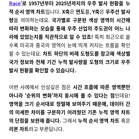
Race'
로
1957년부터 2025년까지의 우주 발사 현황을 누
적 순서 영역 차트
입니다.
X축
은
연도
를,
Y축
은
우주선 발사
량
을 의미하는데요.
국가별로 구분된 색상 영역이 시간에
따라 변화하는 모습을 통해 우주 산업의 주도권이 어느 나
라에 있었는지를 직관적으로 알 수 있죠!
특히 최근으로 올
수록 미국과 중국의 영역이 눈에 띄게 커지는 흐름을 확인
할 수 있는데요.
차트 하단의 비례 도형도를 참고해 색상별
국가 정보와 전체 기간 누적 발사량을 도형의 크기로 우주
발사 현황을 확인할 수 있습니다.
이번 사례에서 인상깊은 점은
시간 흐름에 따른 영역뿐만
아니라 '순위의 변화'까지 동시에 볼 수 있다는 점
인데요!
영역을 크기 순서대로 정렬해 보여주기 때문에, 데이터 간
의 미세한 차이를 구분하기 어려웠던 기존 누적 영역 차트
의 단점을 보완해 줍니다.
그래서
누적 순서 영역 차트
혹은
리본 차트
라고 부른답니다.