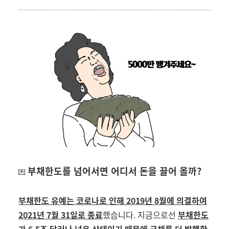
부채한도를 넘어서면 어디서 돈을 끌어 올까
?
💌
부채한도 유예는 코로나로 인해
2019
년
8
월에 의결하여
2021년
7
월
31
일로 종료
했습니다
.
지금으로선
부채한도