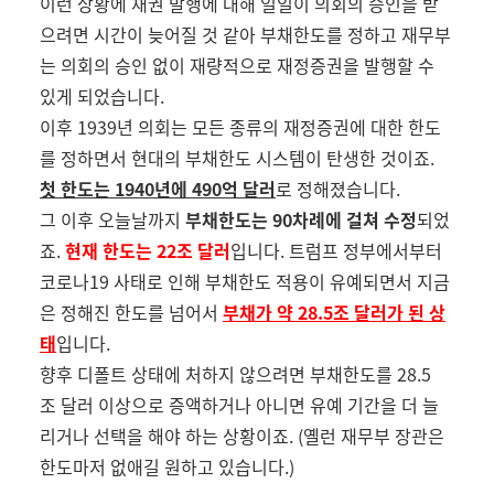
이런 상황에 채권 발행에 대해 일일이 의회의 승인을 받
으려면 시간이 늦어질 것 같아 부채한도를 정하고 재무부
는 의회의 승인 없이 재량적으로 재정증권을 발행할 수
있게 되었습니다
.
이후
1939
년 의회는 모든 종류의 재정증권에 대한 한도
를 정하면서 현대의 부채한도 시스템이 탄생한 것이죠
.
첫 한도는
1940
년에
490
억 달러
로 정해졌습니다
.
그 이후 오늘날까지
부채한도는
90
차례에 걸쳐 수정
되었
죠
.
현재 한도는
22
조 달러
입니다
.
트럼프 정부에서부터
코로나
19
사태로 인해 부채한도 적용이 유예되면서 지금
은 정해진 한도를 넘어서
부채가 약
28.5
조 달러가 된 상
태
입니다
.
향후 디폴트 상태에 처하지 않으려면 부채한도를
28.5
조
달러 이상으로 증액하거나 아니면 유예 기간을 더 늘
리거나 선택을 해야 하는 상황이죠
. (
옐런 재무부 장관은
한도마저 없애길 원하고 있습니다
.)