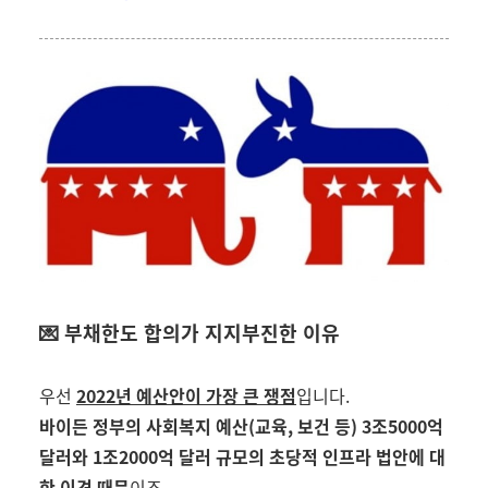
💌 부채한도 합의가 지지부진한 이유
우선
2022
년 예산안이 가장 큰 쟁점
입니다
.
바이든 정부의 사회복지 예산
(
교육
,
보건 등
) 3
조
5000
억
달러와
1
조
2000
억 달러 규모의 초당적 인프라 법안에 대
한 이견 때문
이죠
.