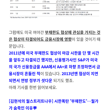
그럼에도 미국 여야간
부채한도 협상에 관심을 가지는 것
은 협상이 타결되어도 금융시장에 영향
이 있을 것이기 때
문입니다
.
2011
년에 미국 부채한도 협상이 마감 시한을 단 몇 시간
을 앞두고 타결되긴 했지만
,
신용평가사인
S&P
가 미국
의 국가 신용등급을
AAA
에서
AA+
로 하향 조정하면서 금
융시장이 흔들린 적
이 있습니다
.
2013
년엔 협상이 지연
되면서 연방 정부가 셧다운
되기도 했죠
.
아래 기사를 한번 읽어보세요
.
[김현석의 월스트리트나우] 시한폭탄 '부채한도'…월가
가 숨죽인 이유💬