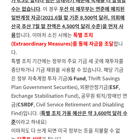
가
6.5
조 달러나 넘은 상태이기 때문에 국채를 더 발행할
수는 없습니다
.
이 경우
우선 미 재무부는 연준에 예치된
일반계정 자금
(2021.6
월 말 기준
8,500
억 달러, 의회예
산국 추산 7월 말 잔액은 4,500억 달러 수준
)
을 먼저 사
용
합니다
.
이마저 소진 시에는
특별 조치
(Extraordinary Measures)
를 통해 자금을 조달
합니
다
.
특별 조치 기간에는 정부의 주요 기금 세 곳에 재투자를
중단하거나 기금 재원을 사용할 수 있습니다
.
해당 기금
은 정부 저축계정 투자 기금
(
G Fund
, Thrift Savings
Plan Government Securities),
외환안정기금
(
ESF
,
Exchange Stabilisation Fund),
공무원 퇴직
/
장애인 연
금
(
CSRDF
, Civil Service Retirement and Disabling
Find)입니다
. (
특별 조치 가용 예산은 약
3,600
억 달러 수
준
이라고 하네요
)
이마저도 다 쓰게 되면 미국 정부는 돈을 지불할 수 없