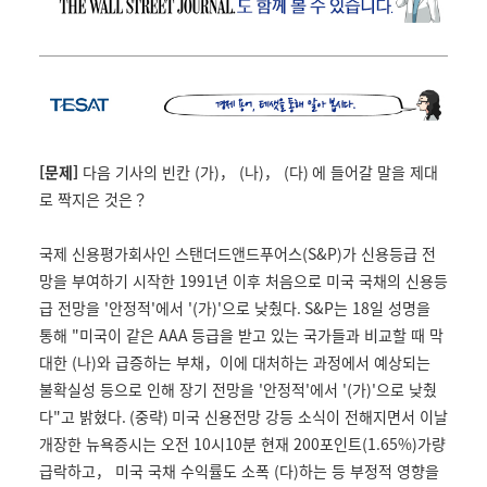
[문제]
다음 기사의 빈칸
(
가
)
，
(
나
)
，
(
다
)
에 들어갈 말을 제대
로 짝지은 것은
？
국제 신용평가회사인 스탠더드앤드푸어스
(S&P)
가 신용등급 전
망을 부여하기 시작한
1991
년 이후 처음으로 미국 국채의 신용등
급 전망을
'
안정적
'
에서
'(
가
)'
으로 낮췄다
. S&P
는
18
일 성명을
통해
"
미국이 같은
AAA
등급을 받고 있는 국가들과 비교할 때 막
대한
(
나
)
와 급증하는 부채，이에 대처하는 과정에서 예상되는
불확실성 등으로 인해 장기 전망을
'
안정적
'
에서
'(
가
)'
으로 낮췄
다
"
고 밝혔다
. (
중략
)
미국 신용전망 강등 소식이 전해지면서 이날
개장한 뉴욕증시는 오전
10
시
10
분 현재
200
포인트
(1.65%)
가량
급락하고， 미국 국채 수익률도 소폭
(
다
)
하는 등 부정적 영향을