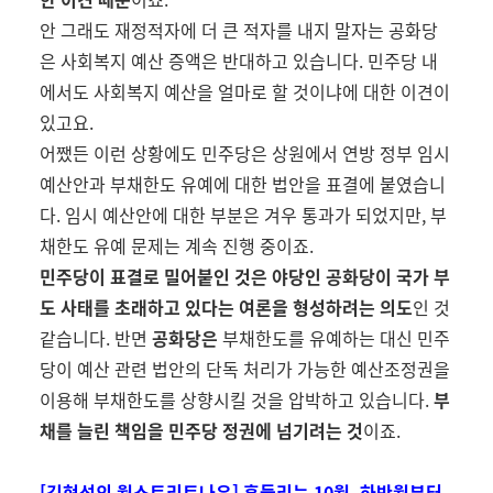
안 그래도 재정적자에 더 큰 적자를 내지 말자는 공화당
은 사회복지 예산 증액은 반대하고 있습니다
.
민주당 내
에서도 사회복지 예산을 얼마로 할 것이냐에 대한 이견이
있고요.
어쨌든 이런 상황에도 민주당은 상원에서 연방 정부 임시
예산안과 부채한도 유예에 대한 법안을 표결에 붙였습니
다
.
임시 예산안에 대한 부분은 겨우 통과가 되었지만
,
부
채한도 유예 문제는 계속 진행 중이죠
.
민주당이 표결로 밀어붙인 것은 야당인 공화당이 국가 부
도 사태를 초래하고 있다는 여론을 형성하려는 의도
인 것
같습니다
.
반면
공화당은
부채한도를 유예하는 대신 민주
당이 예산 관련 법안의 단독 처리가 가능한 예산조정권을
이용해 부채한도를 상향시킬 것을 압박하고 있습니다
.
부
채를 늘린 책임을 민주당 정권에 넘기려는 것
이죠
.
[김현석의 월스트리트나우] 흔들리는 10월, 하반월부터