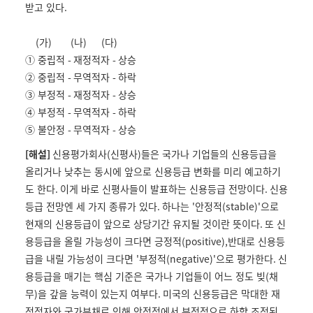
받고 있다
.
(
가
) (
나
) (
다
)
① 중립적
-
재정적자
-
상승
② 중립적
-
무역적자
-
하락
③ 부정적
-
재정적자
-
상승
④ 부정적
-
무역적자
-
하락
⑤ 불안정
-
무역적자
-
상승
[
해설
]
신용평가회사
(
신평사
)
들은 국가나 기업들의 신용등급을
올리거나 낮추는 동시에 앞으로 신용등급 변화를 미리 예고하기
도 한다
.
이게 바로 신평사들이 발표하는 신용등급 전망이다
.
신용
등급 전망엔 세 가지 종류가 있다
.
하나는
'
안정적
(stable)'
으로
현재의 신용등급이 앞으로 상당기간 유지될 것이란 뜻이다
.
또 신
용등급을 올릴 가능성이 크다면 긍정적
(positive),
반대로 신용등
급을 내릴 가능성이 크다면
'
부정적
(negative)'
으로 평가한다
.
신
용등급을 매기는 핵심 기준은 국가나 기업들이 어느 정도 빚
(
채
무
)
을 갚을 능력이 있는지 여부다
.
미국의 신용등급은 막대한 재
정적자와 국가부채로 인해 안정적에서 부정적으로 하향 조정된