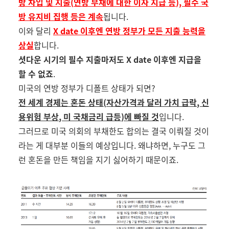
방 차입 및 지출
(
연방 부채에 대한 이자 지급 등
),
필수 국
방 유지비 집행 등은 계속
됩니다
.
이와 달리
X date
이후엔 연방 정부가 모든 지출 능력을
상실
합니다
.
셧다운 시기의 필수 지출마저도
X date
이후엔 지급을
할 수 없죠
.
미국의 연방 정부가 디폴트 상태가 되면
?
전 세계 경제는 혼돈 상태
(
자산가격과 달러 가치 급락
,
신
용위험 부상
,
미 국채금리 급등
)에 빠질 것
입니다
.
그러므로 미국 의회의 부채한도 합의는 결국 이뤄질 것이
라는 게 대부분 이들의 예상입니다. 왜냐하면
,
누구도 그
런 혼돈을 만든 책임을 지기 싫어하기 때문이죠
.