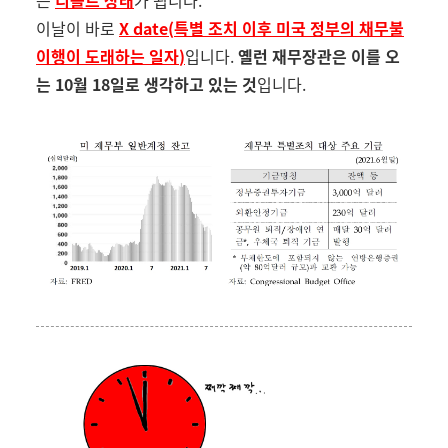
는
디폴트 상태
가 됩니다
.
이날이 바로
X date(
특별 조치 이후 미국 정부의 채무불
이행이 도래하는 일자
)
입니다
.
옐런 재무장관은 이를 오
는
10
월
18
일로 생각하고 있는 것
입니다
.