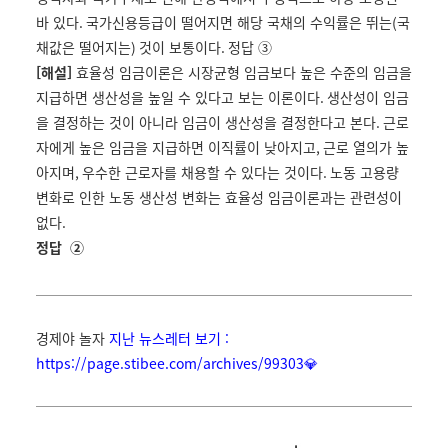
바 있다
.
국가신용등급이 떨어지면 해당 국채의 수익률은 뛰는
(
국
채값은 떨어지는
)
것이 보통이다
.
정답
③
[해설]
효율성 임금이론은 시장균형 임금보다 높은 수준의 임금을
지급하면 생산성을 높일 수 있다고 보는 이론이다
.
생산성이 임금
을 결정하는 것이 아니라 임금이 생산성을 결정한다고 본다
.
근로
자에게 높은 임금을 지급하면 이직률이 낮아지고
,
근로 열의가 높
아지며
,
우수한 근로자를 채용할 수 있다는 것이다
.
노동 고용량
변화로 인한 노동 생산성 변화는 효율성 임금이론과는 관련성이
없다
.
정답
②
경제야 놀자
지난 뉴스레터 보기 :
https://page.stibee.com/archives/99303💎