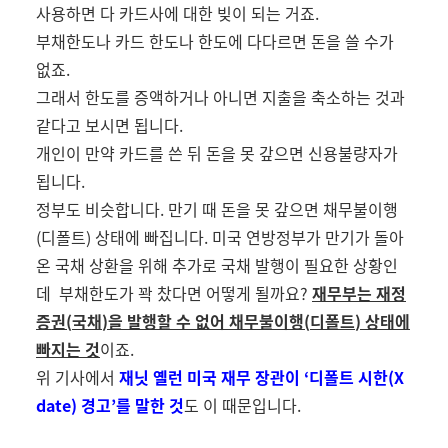
사용하면 다 카드사에 대한 빚이 되는 거죠
.
부채한도나 카드 한도나 한도에 다다르면 돈을 쓸 수가
없죠
.
그래서 한도를 증액하거나 아니면 지출을 축소하는 것과
같다고 보시면 됩니다
.
개인이 만약 카드를 쓴 뒤 돈을 못 갚으면 신용불량자가
됩니다
.
정부도 비슷합니다
. 만기 때 돈을 못 갚으면 채무불이행
(디폴트) 상태에 빠집니다. 미국 연방정부가
만기가 돌아
온 국채 상환을 위해 추가로 국채 발행이 필요한 상황인
데 부채한도가 꽉 찼다면 어떻게 될까요?
재무부는 재정
증권
(
국채
)
을 발행할 수 없어 채무불이행
(
디폴트
)
상태에
빠지는 것
이죠
.
위 기사에서
재닛 옐런 미국 재무 장관이
‘
디폴트 시한
(X
date)
경고
’
를 말한 것
도 이 때문입니다
.