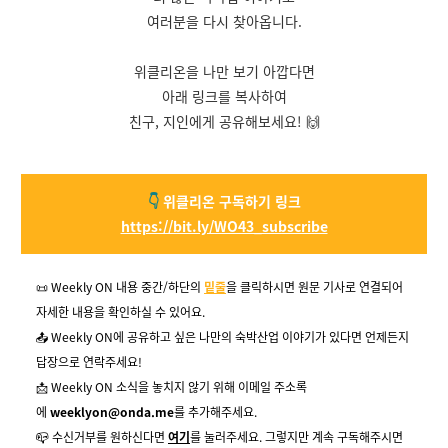
여러분을 다시 찾아옵니다.
위클리온을 나만 보기 아깝다면
아래 링크를 복사하여
친구, 지인에게 공유해보세요! 🙌
👇
위클리온 구독하기 링크
https://bit.ly/WO43_subscribe
📜 Weekly ON 내용 중간/하단의
밑줄
을 클릭하시면 원문 기사로 연결되어
자세한 내용을 확인하실 수 있어요.
📤 Weekly ON에 공유하고 싶은 나만의 숙박산업 이야기가 있다면 언제든지
답장으로 연락주세요!
📩 Weekly ON 소식을 놓치지 않기 위해 이메일 주소록
에
weeklyon@onda.me
를 추가해주세요.
📪
수신거부
를 원하신다면
여기
를 눌러주세요. 그렇지만 계속 구독해주시면