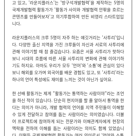
고 있고, '라운지플러스'는 '방구석개발협력'을 제작하는 5명의
국제개발협력 활동가가 '활동가 사이와 개발협력 안팎을 흐르는
콘텐츠를 만들어보자'고 의기투합하여 만든 비영리 스타트업입
니다.
라운지플러스의 크루 5명이 자주 하는 얘깃거리는 '사투리'입니
다. 다양한 출신 지역을 가진 크루들이 자신과 서로의 사투리에
관해 이야기할 때 참 즐겁습니다. 요즘은 서울 사투리가 핫하다
보니 시대의 흐름에 따른 서울 사투리의 변화에 관해 이야기하
기도 하지요. 아마도 우리가 모두 '언어'와 '소통'에 관심이 있다
보니 해외를 오가며 외국어를 배운 경험도 있고, 또 '사투리'라는
하나의 언어 특성에도 재미를 느끼는 것이 아닌가 싶어요.
한 선배 활동가는 제게 "활동가는 통역하는 사람이야"라는 조언
을 하신 적이 있습니다. 단순히 현지어를 할 줄 알아서 통역을 한
다는 의미가 아니라, 개발 협력의 언어를 지역 주민들이 이해할
수 있게 전달하고 참여를 돕는 사람이라는 의미였습니다. 더불
어 프로젝트에 참여하게 되는 전문가와 이해관계자에게 현장의
맥락을 전하여 이해를 돕는 사람이라는 의미도 함께 있었습니
다. 이렇듯 국제개발협력 활동가는 여러 의미로서 '언어와 소통