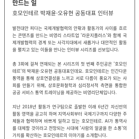
만드는 일
호모인테르 박재윤·오유현 공동대표 인터뷰
발전대안 피다는 국제개발협력의 안팎과 활동가의 사이를 흐르
는 콘텐츠를 만드는 비영리 스타트업 '라운지플러스'와 함께 국
제개발협력의 경계 또는 사각지대에서 새롭거나 대안적인 활동
을 펼치고 있는 이들을 만나는 인터뷰 시리즈를 선보입니다.
총 3회에 걸쳐 연재되는 본 시리즈의 첫 번째 주인공은 '호모인
테르'의 박재윤·오유현 공동대표인데요. 호모인테르는 인간다운
통역을 통해 상호연결성을 느끼고 서로 다름이 풍요가 되는 사
회를 만들기 위해, 상호문화철학과 심리정서적 측면을 통합한
공공 서비스 통역 트레이닝을 제공하는 비영리단체입니다.
지난 2018년 활동가 연구팀으로 출발한 이래 6년간 자신만의
활동 영역을 공고히 하며 지역사회부터 국제기구까지 다양한 주
체들과 협력하며 바쁘게 일하고 있는 호모인테르. AI가 통역사
를 대체할 것이라고 전망되는 시대에 '사람의 얼굴을 한 소통'의
가치를 확산하는 호모인테르의 이야기를 소개합니다.