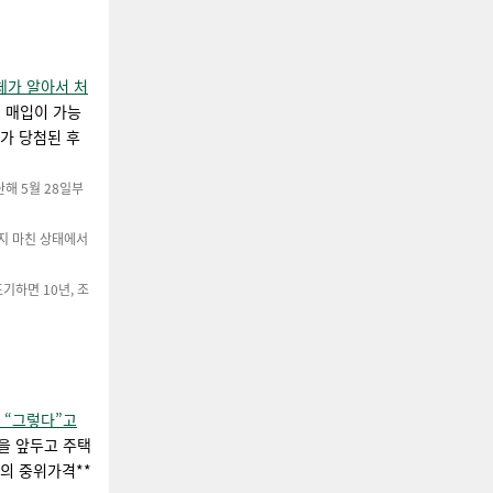
체가 알아서 처
택 매입이 가능
가 당첨된 후
해 5월 28일부
지 마친 상태에서
기하면 10년, 조
 “그렇다”고
을 앞두고 주택
의 중위가격**