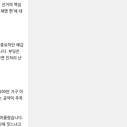
이 선거의 핵심
재명 편'에 대
 중요하단 얘깁
니다. 부딩은
보면 진저리 난
100만 가구 이
는 공약이 주목
어올렸습니다.
어디에 짓느냐고