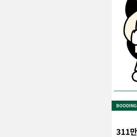
BOODING
311