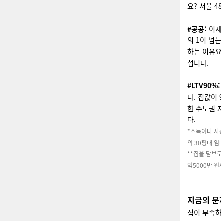
요? 서울 4
#공공:
이재
의 1이 넘
하는 이유요
섭니다.
#LTV90%
다. 집값이
한 수도권 
다.
*소득이나 자산
의 30평대 
**집을 담보로
억5000만 원
지금의 문
집이 부족하