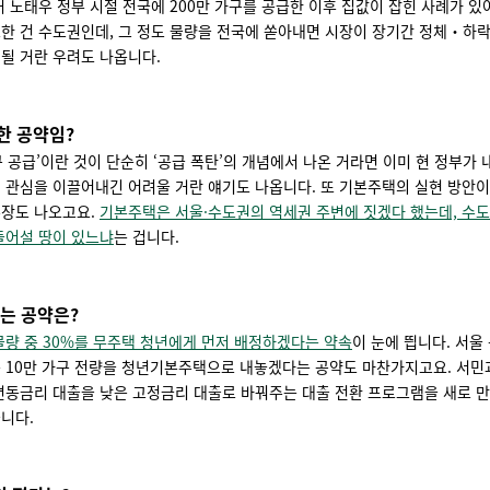
거 노태우 정부 시절 전국에 200만 가구를 공급한 이후 집값이 잡힌 사례가 있
한 건 수도권인데, 그 정도 물량을 전국에 쏟아내면 시장이 장기간 정체‧하락
될 거란 우려도 나옵니다.
한 공약임?
가구 공급’이란 것이 단순히 ‘공급 폭탄’의 개념에서 나온 거라면 이미 현 정부가
 관심을 이끌어내긴 어려울 거란 얘기도 나옵니다. 또 기본주택의 실현 방안
주장도 나오고요.
기본주택은 서울·수도권의 역세권 주변에 짓겠다 했는데, 수도권
들어설 땅이 있느냐
는 겁니다.
되는 공약은?
물량 중 30%를 무주택 청년에게 먼저 배정하겠다는 약속
이 눈에 띕니다. 서울
 10만 가구 전량을 청년기본주택으로 내놓겠다는 공약도 마찬가지고요. 서
변동금리 대출을 낮은 고정금리 대출로 바꿔주는 대출 전환 프로그램을 새로 
니다.