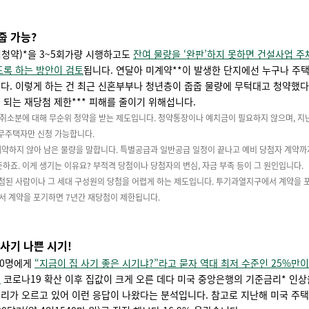
줍 가능?
청약)*을 3~5회가량 시행하고도
잔여 물량을 ‘완판’하지 못하면 건설사업 주
도록 하는 방안이 검토
됩니다. 연달아 미계약**이 발생한 단지에선 누구나 주
다. 이렇게 하는 건 최근 신혼부부나 청년층이 줍줍 물량에 무턱대고 청약했다
 되는 재당첨 제한*** 피해를 줄이기 위해섭니다.
 취소분에 대해 무순위 청약을 받는 제도입니다. 청약통장이나 예치금이 필요하지 않으며, 지난
 무주택자만 신청 가능합니다.
계약하지 않아 남은 물량을 말합니다. 특별공급과 일반공급 일정이 끝나고 예비 당첨자 계약까
뜻하죠. 이게 생기는 이유요? 부적격 당첨이나 당첨자의 변심, 자금 부족 등이 그 원인입니다.
당첨된 사람이나 그 세대 구성원의 당첨을 어렵게 하는 제도입니다. 투기과열지구에서 계약을 포
 계약을 포기하면 7년간 재당첨이 제한됩니다.
 사기 나쁜 시기!
00명에게
“지금이 집 사기 좋은 시기냐?”라고 묻자 역대 최저 수준인 25%만이
.
코로나19 확산 이후 집값이 크게 오른 데다 미국 중앙은행의 기준금리* 인상
리가 오르고 있어 이런 응답이 나왔다는 분석입니다. 참고로 지난해 미국 주택