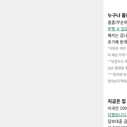
누구나 줍
줍줍(무순위
분할 수 있
해지는 겁니
포기해 받게
*아파트 계약
터 해당 지역
**당첨자가 
남은 물량을 
***청약에 
정대상지역에서
지금은 집
미국인 10
답했습니다
담보대출 금