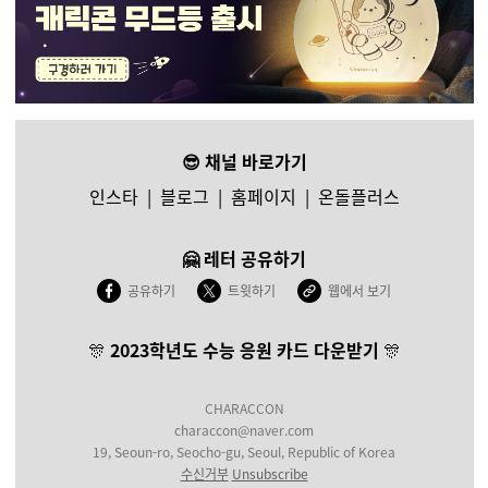
😎 채널 바로가기
인스타
|
블로그
|
홈페이지
|
온돌플러스
🤗 레터 공유하기
공유하기
트윗하기
웹에서 보기
🎊
2023학년도 수능 응원 카드 다운받기
🎊
CHARACCON
characcon@naver.com
19, Seoun-ro, Seocho-gu, Seoul, Republic of Korea
수신거부
Unsubscribe