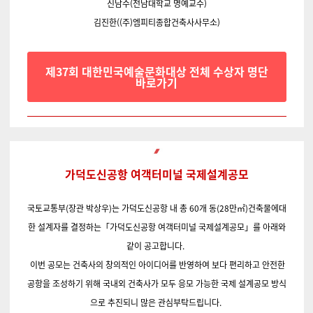
신남수(전남대학교 명예교수)
김진한((주)엠피티종합건축사사무소)
제37회 대한민국예술문화대상 전체 수상자 명단
바로가기
가덕도신공항 여객터미널 국제설계공모
국토교통부
(
장관 박상우
)
는 가덕도신공항 내 총
60
개 동
(28
만㎡
)
건축물에
대
한 설계자를 결정하는「가덕도신공항 여객터미널 국제설계공모」를 아래와
같이 공고합니다.
이번 공모는 건축사의 창의적인 아이디어를 반영하여 보다 편리하고 안전한
공항을 조성하기 위해 국내외 건축사가 모두 응모 가능한 국제 설계공모 방식
으로 추진되니 많은 관심부탁드립니다.