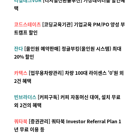
리걸테크VDR
[디지털전환솔루션] 가상데이터룸 할인혜
택
코드스테이츠
[코딩교육기관] 기업교육 PM/PO 양성 부
트캠프 할인
잔다
[올인원 예약판매] 정글부킹(올인원 시스템) 최대
20% 할인
카택스
[업무용차량관리] 차량 100대 라이센스 '0'원 외
2건 혜택
빈브라더스
[커피구독] 커피 자동머신 대여, 설치 무료
외 2건의 혜택
쿼타북
[증권관리] 쿼타북 Investor Referral Plan 1
년 무료 이용 등