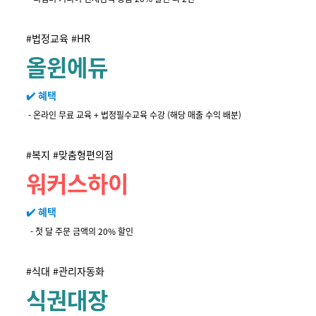
#법정교육 #HR
올윈에듀
✔️ 혜택
-
온라인 무료 교육 + 법정필수교육 수강 (해당 매출 수익 배분)
#복지 #맞춤형편의점
워커스하이
✔️ 혜택
-
첫 달 주문 금액의 20% 할인
#식대 #관리자동화
식권대장