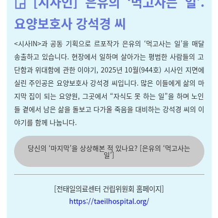
◲ [시사인]
은유의
‘
먹고사는 일
’:
요양보호사 강석경 씨
<시사IN>과 공동 기획으로 르포작가 은유의 ‘먹고사는 일’을 매달
송출하고 있습니다. 현장에서 일하며 살아가는 평범한 사람들의 고
단함과 위대함에 관한 이야기, 2025년 10월(944호) 시사인 지면에
실린 주인공은 요양보호사 강석경 씨입니다. 많은 이들에게 삶의 마
지막 집이 되는 요양원, 그곳에서 “자식도 못 하는 일”을 하며 노인
들 곁에서 남은 삶을 돌보고 다가올 죽음을 대비하는 강석경 씨의 이
야기를 함께 나눕니다.
당신의 ‘마지막’을 상상해본 적 있나요? [은유의 ‘먹고사는
일’]
[
전태일의료센터 건립위원회 홈페이지
]
https://taeilhospital.org/