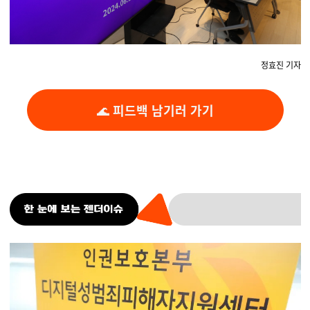
정효진 기자
🌊
피드백 남기러 가기