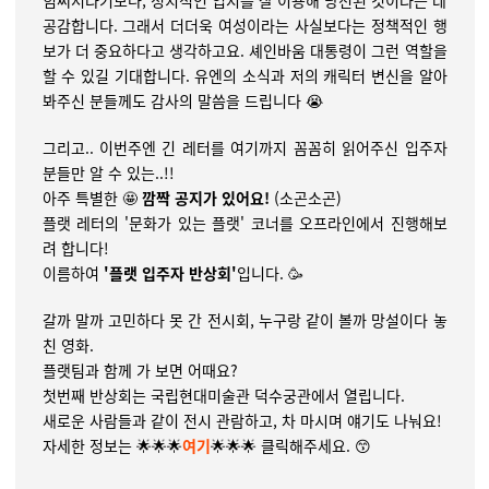
힘써서라기보다, 정치적인 입지를 잘 이용해 당선된 것이라는 데
공감합니다. 그래서 더더욱 여성이라는 사실보다는 정책적인 행
보가 더 중요하다고 생각하고요. 셰인바움 대통령이 그런 역할을
할 수 있길 기대합니다.
유엔의 소식과 저의 캐릭터 변신을 알아
봐주신 분들께도 감사의 말씀을 드립니다 😭
그리고..
이번주엔 긴 레터를
여기까지 꼼꼼히 읽어주신 입주자
분들만 알 수 있는..!!
아주 특별한 🤩
깜짝 공지가 있어요!
(소곤소곤)
플랫 레터의 '문화가 있는 플랫' 코너를 오프라인에서 진행해보
려 합니다!
이름하여
'플랫 입주자 반상회'
입니다.
🥳
갈까 말까 고민하다 못 간 전시회, 누구랑 같이 볼까 망설이다 놓
친 영화.
플랫팀과 함께 가 보면 어때요?
첫번째 반상회는 국립현대미술관 덕수궁관에서 열립니다.
새로운 사람들과 같이 전시 관람하고, 차 마시며 얘기도 나눠요!
자세한 정보는 🌟🌟🌟
여기
🌟🌟🌟 클릭해주세요. 😙