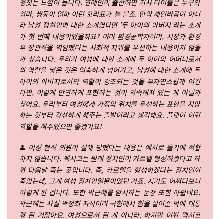
정짓는 느낌이 듭니다. 연예인이 출산하면 기사 타이틀은 누구의
엄마, 쌍둥이 엄마 이런 꼬리표가 늘 붙죠. 만약 셰인바움이 아니
라 남성 정치인에 대한 소개였다면 '두 아이의 아버지'라는 소개
가 첫 번째 내용이었을까요? 아마 환경공학자이며, 시장과 환경
부 장관직을 역임했다는 사회적 지위를 우선하는 내용이지 않을
까 싶습니다. 우리가 여성에 대한 소개에 두 아이의 어머니로서
의 역할을 넣은 것은 익숙하게 넘어가고, 남성에 대한 소개에 두
아이의 아버지로서의 역할이 강조되는 것을 부자연스럽게 여긴
다면, 이렇게 만연하게 표현하는 것이 익숙해져 있는 게 아닐까
싶어요. 우리부터 여성에게 가정의 위치를 우선하는 표현을 지양
하는 것부터 각성하게 해주는 출발이라고 생각해요. 플랫이 이런
역할을 해주었으면 좋겠어요!
👤
여성 현직 의원이 살해 당했다는 내용은 예시로 들기에 적합
하지 않습니다. 멕시코는 원래 정치인이 카르텔 형성하겠다고 하
면 다음날 죽는 곳입니다. 즉, 카르텔을 형성하겠다는 정치인이
죽었는데, 그게 여성 정치인일뿐이었던 거죠. 시기도 어쩌다보니
이렇게 된 겁니다. 또한 박근혜를 암시하는 문장 또한 아쉽네요.
박근혜는 사실 박정희 자식이라 국힘에서 힘을 실어준 덕에 대통
령 된 거잖아요. 여성으로서 된 게 아니라. 하지만 이번 멕시코