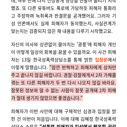
데, 하루 만에 다시 신상공개 영상을 연달아 올리기 시작
했죠. 또 다른 유튜버도 폭로에 가담하듯 피해자 통화라
고 주장하며 녹취록과 판결문을 공개했어요. 그러자 기
성 언론에서도 실제 피해자가 동의했는지, 사실관계가
맞는지는 검증되지 않은 채 내용을 다루기 시작했고요.
자신의 의사와 상관없이 몰아치는 '광풍'에 피해자 개인
이 어떻게 일상의 회복을 꿈꿀 수 있을까요. 이 사건 피해
자는 13일 한국성폭력상담소를 통해 밝힌
입장문
에서
이렇게 말했습니다.
"잠깐 반짝하고 피해자에게 상처만
주고 끝나지 않길 바랍니다. 경찰·검찰에게서 2차 가해를
겪는 또 다른 피해자가 두 번 다시 나오지 않길 바라요.
잘못된 정보와 알 수 없는 사람이 잘못 공개돼 2차 피해
가 절대 생기지 않았으면 좋겠습니다."
피해자가 이번 사안에 대해 구체적인 심경과 입장을 밝
힌 건 이번이 처음입니다. 이에 대해
김혜정 한국성폭력
상담소 소장은
"성폭력 피해자가 일상에서 평온할 권리