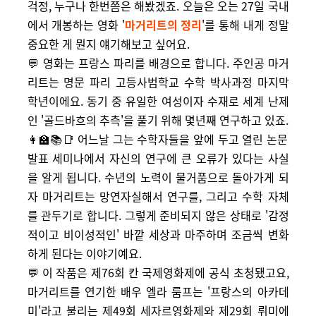
걱정, 누구나 한번쯤은 해봤겠죠. 오늘은 오는 27일 국내
에서 개봉하는 영화 '
마거리트의 정리
'를 통해 내게 정말
중요한 게 뭔지 얘기해보고 싶어요.
💬 영화는 프랑스 파리를 배경으로 합니다. 주인공 마거
리트는 명문 파리 고등사범학교 수학 박사과정 마지막
학년이에요. 동기 중 유일한 여성이자 수재로 세계 난제
인 '골드바흐의 추측'을 풀기 위해 몇년째 연구하고 있죠.
👩‍🏫📚📑 어느날 그는 수학자들을 앞에 두고 열린 논문
발표 세미나에서 자신의 연구에 큰 오류가 있다는 사실
을 알게 됩니다. 수년의 노력이 물거품으로 돌아가게 되
자 마거리트는 망연자실해서 연구를, 그리고 수학 자체
를 관두기로 합니다. 그렇게 준비되지 않은 상태로 '감정
적이고 비이성적인' 바깥 세상과 마주하며 조금씩 변화
하게 된다는 이야기예요.
💬 이 작품은 제76회 칸 국제영화제에 공식 초청됐고요,
마거리트를 연기한 배우 엘라 룸프는 '프랑스의 아카데
미'라고 불리는 제49회 세자르영화제와 제29회 뤼미에