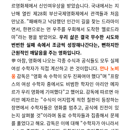
르영화제에서 신인여우상을 받았습니다. 국내에서는 지
난해 열린 제28회 부산국제영화제에서 관객들과 처음
만났죠. "패배하고 낙담했던 인간이 길을 찾는 드라마이
면서, 한편으로는 먼 우주를 우회해서 도착한 멜로드라
마"라는 평을 받았어요.
우리 삶은 결국 무수한 시도와
번번한 실패 속에서 조금씩 성장해나간다는, 뻔하지만
근원적인 깨달음을 주는 영화입니다.
💬
아참, 영화에 나오는 각종 수식과 공식들도 모두 실제
여성 수학자가 직접 계산하고 쓴 것이랍니다.
안나 노비
옹
감독은 "
영화 속 수학이 모두 진짜여야 했다"며 "프랑
스의 여성 수학자 중에서도 비범한 학자인 아리안 메자
르가 우리 영화에 기여했다"고 했어요. 감독에 따르면 아
리안 메자르는 "수식이 어지럽게 적힌 칠판이 등장하는
장면에서 수학자들은 영화를 멈추고, 공식에 진전이 있
는지 살펴볼 것"이라며 동료 수학자들과 집중해서 문제
를 풀었다고 해요. 감독은 이에 대해 "수학자가 아니라서