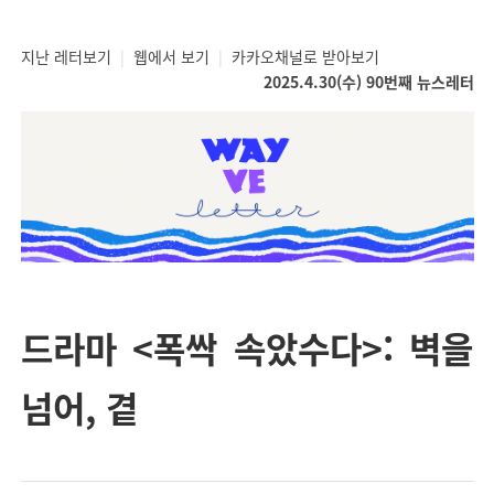
지난 레터보기
|
웹에서 보기
|
카카오채널로 받아보기
2025.4.30(수) 90번째 뉴스레터
드라마 <폭싹 속았수다>: 벽을
넘어, 곁