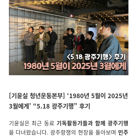
[기윤실 청년운동본부] ‘1980년 5월이 2025년
3월에게’ “5.18 광주기행” 후기
기윤실은 최근 동료
기독활동가들과 함께 광주기행
을 다녀왔습니다
.
광주항쟁의 현장을 돌아보며
민주