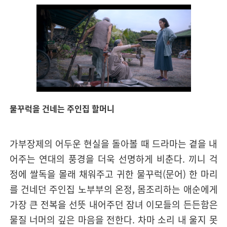
물꾸럭을 건네는 주인집 할머니
가부장제의 어두운 현실을 돌아볼 때 드라마는 곁을 내
어주는 연대의 풍경을 더욱 선명하게 비춘다. 끼니 걱
정에 쌀독을 몰래 채워주고 귀한 물꾸럭(문어) 한 마리
를 건네던 주인집 노부부의 온정, 몸조리하는 애순에게
가장 큰 전복을 선뜻 내어주던 잠녀 이모들의 든든함은
물질 너머의 깊은 마음을 전한다. 차마 소리 내 울지 못