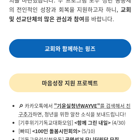
의를 마련했습니다. 두 프로그램 모두 청년 공동체
의 전인적인 성장과 회복을 지원하고자 하니,
교회
및 선교단체의 많은 관심과 참여
를 바랍니다.
교회와 함께하는 윙즈
마음성장 지원 프로젝트
🔎
카카오톡에서
"기윤실청년WAYVE"
를 검색해서 친
구추가
하면, 청년을 위한 알찬 소식을 보내드립니다!
[기
후위기기독교대화모임]
<함께 그린 내일>
(4/30)
[빠띠]
<
100인 돌봄시민회의>
(5/10)
[기독교윤리실천운동]
공명선거 모니터링단 모집