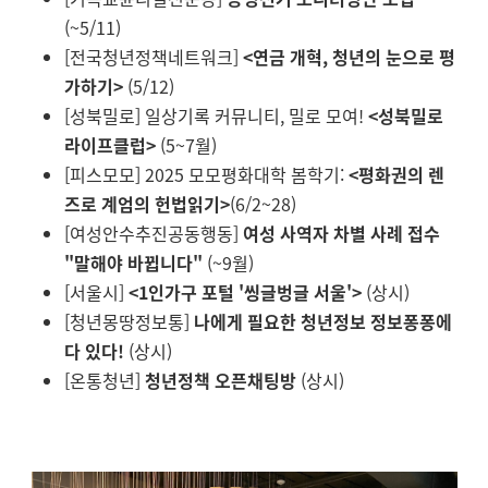
(~5/11)
[전국청년정책네트워크]
<연금 개혁, 청년의 눈으로 평
가하기>
(5/12)
[성북밀로]
일상기록 커뮤니티, 밀로 모여!
<성북밀로
라이프클럽>
(5~7월)
[피스모모]
2025 모모평화대학 봄학기:
<평화권의 렌
즈로 계엄의 헌법읽기>
(6/2~28)
[여성안수추진공동행동]
여성 사역자 차별 사례 접수
"말해야 바뀝니다"
(~9월)
[서울시]
<1인가구 포털 '씽글벙글 서울'>
(상시)
[청년몽땅정보통]
나에게 필요한 청년정보 정보퐁퐁에
다 있다!
(상시)
[온통청년]
청년정책 오픈채팅방
(상시)