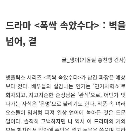
드라마 <폭싹 속았수다> : 벽을
넘어, 곁
글_냉이(기윤실 홍천행 간사)
넷플릭스 시리즈 <폭싹 속았수다>가 남긴 파장은 예상
보다 컸다. 배우들의 실감나는 연기는 '연기차력쇼'로
회자되고, 지고지순한 순정남은 '관식'으로, 어딘가 엇
나가는 자식은 '은명'으로 불리기도 한다. 작품 속 여러
요소들이 밈처럼 퍼져 일상 언어에 녹아든 것은 드문
일이다. 솔직히 고백하자면 나 역시 이 드라마의 거의
모든 회차에서 입안에 주먹을 넣고 눈물을 쏟으며 드라