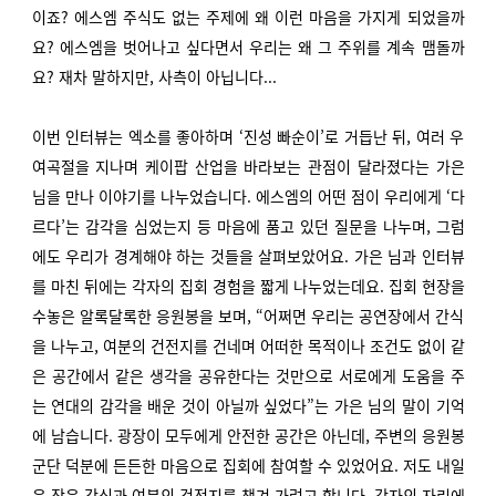
이죠? 에스엠 주식도 없는 주제에 왜 이런 마음을 가지게 되었을까
요? 에스엠을 벗어나고 싶다면서 우리는 왜 그 주위를 계속 맴돌까
요? 재차 말하지만, 사측이 아닙니다...
이번 인터뷰는 엑소를 좋아하며 ‘진성 빠순이’로 거듭난 뒤, 여러 우
여곡절을 지나며 케이팝 산업을 바라보는 관점이 달라졌다는 가은
님을 만나 이야기를 나누었습니다. 에스엠의 어떤 점이 우리에게 ‘다
르다’는 감각을 심었는지 등 마음에 품고 있던 질문을 나누며, 그럼
에도 우리가 경계해야 하는 것들을 살펴보았어요. 가은 님과 인터뷰
를 마친 뒤에는 각자의 집회 경험을 짧게 나누었는데요. 집회 현장을
수놓은 알록달록한 응원봉을 보며, “어쩌면 우리는 공연장에서 간식
을 나누고, 여분의 건전지를 건네며 어떠한 목적이나 조건도 없이 같
은 공간에서 같은 생각을 공유한다는 것만으로 서로에게 도움을 주
는 연대의 감각을 배운 것이 아닐까 싶었다”는 가은 님의 말이 기억
에 남습니다. 광장
이 모두에게 안전한 공간은 아닌데, 주변의 응원봉
군단 덕분에 든든한 마음으로 집회에 참여할 수 있었어요. 저도 내일
은 작은 간식과 여분의 건전지를 챙겨 가려고 합니다. 각자의 자리에