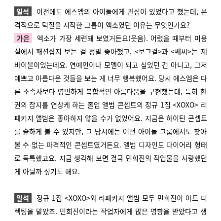
일석
이전에도 에스엠의 아이돌에게 관심이 있었다고 했는데, 본
격적으로 덕질을 시작한 그룹이 엑소였던 이유는 무엇인가요?
가은
엑소가 가장 세련돼 보였거든요(웃음). 어렸을 때부터 미용
실에서 패션잡지 보는 걸 정말 좋아했고, <보그걸>과 <쎄씨>는 제
바이블이었는데요. 연예인이나 모델이 되고 싶었던 건 아니고, 그저
예쁘고 아름다운 것들을 보는 게 너무 행복했어요. 당시 에스엠은 다
른 소속사보다 영민하게 복합적인 아름다움을 구현했는데, 특히 한
권의 잡지를 연상케 하는 졸업 앨범 콘셉트의 정규 1집 <XOXO> 리
패키지 앨범은 좋아하지 않을 수가 없었어요. 지금은 하이틴 콘셉트
를 숱하게 볼 수 있지만, 그 당시에는 어떤 아이돌 그룹에서도 찾아
볼 수 없는 파격적인 콘셉트였거든요. 앨범 디자인도 다이어리 형태
로 독특했고요. 지금 생각해 보면 결국 민희진의 작업물을 사랑했던
게 아닐까 싶기도 해요.
일석
정규 1집 <XOXO>와 리패키지 앨범 모두 민희진이 아트 디
렉팅을 맡았죠. 민희진이라는 작업자에게 많은 영향을 받았다고 생