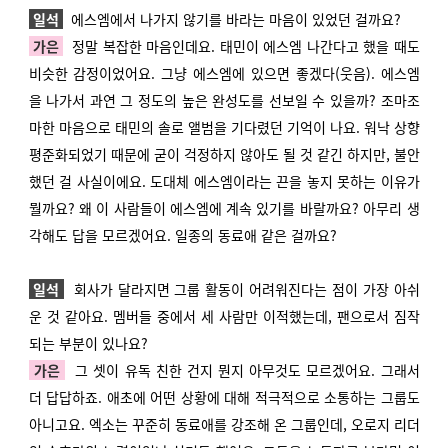
일석
에스엠에서 나가지 않기를 바라는 마음이 있었던 걸까요?
가은
정말 복잡한 마음인데요. 태민이 에스엠 나간다고 했을 때도
비슷한 감정이었어요. 그냥 에스엠에 있으면 좋겠다(웃음). 에스엠
을 나가서 과연 그 정도의 높은 완성도를 선보일 수 있을까? 조마조
마한 마음으로 태민의 솔로 앨범을 기다렸던 기억이 나요. 워낙 상향
평준화되었기 때문에 굳이 걱정하지 않아도 될 것 같긴 하지만, 불안
했던 걸 사실이에요. 도대체 에스엠이라는 끈을 놓지 못하는 이유가
뭘까요? 왜 이 사람들이 에스엠에 계속 있기를 바랄까요? 아무리 생
각해도 답을 모르겠어요. 일종의 동료애 같은 걸까요?
일석
회사가 달라지면 그룹 활동이 어려워진다는 점이 가장 아쉬
운 것 같아요. 멤버들 중에서 세 사람만 이적했는데, 팬으로서 짐작
되는 부분이 있나요?
가은
그 셋이 유독 친한 건지 뭔지 아무것도 모르겠어요. 그래서
더 답답하죠. 애초에 어떤 상황에 대해 적극적으로 소통하는 그룹도
아니고요. 엑소는 꾸준히 동료애를 강조해 온 그룹인데, 오로지 리더