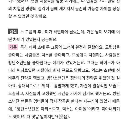
기도 했어요. 연말 시상식을 앞둔 시기에는 다 민감했고요. 팬덤 간
의 치열한 경쟁의 감각이 몸에 새겨져서 공존의 가능성 자체를 상상
할 수 없었던 것 같아요.
일석
두 그룹의 추구미가 확연하게 달랐는데, 가은 님이 보기에 어
떤 차이가 있었는지 궁금해요.
가은
특히 데뷔 초에 두 그룹의 노선이 완전히 달랐어요. 도련님을
좋아하는 사람들은 엑소를 좋아하고, 모성애로 덕질하는 사람들은
방탄소년단을 좋아한다는 얘기가 있었거든요. 그때는 하이브가 아
니라 빅히트였던 시절이라 회사 규모도 달랐고요. 엑소는 초반에 신
비주의 전략을 택했고, 방탄소년단은 정반대의 전략을 취했던 것 같
아요. 상대적으로 트위터도 활발하게 했고, 자컨에 일상적인 모습도
노출하고, 자신들이 고생했던 시간을 가사에 담기도 했거든요. 방탄
소년단 팬들은 멤버들이 작사·작곡을 한다는 자부심이 있었기 때문
에, “방탄소년단은 아티스트고, 엑소는 아이돌”이라고 깎아내리기
도 했어요. 다 옛날 일이지만요(웃음).