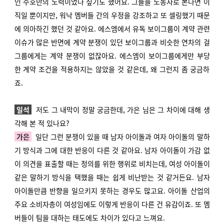
인 수호만의 노력이었나 싶기도 했어요. 그들을 노동자로 본다면 이
직일 뿐이지만, 워낙 멤버들 간의 우정을 강조하고 또 셀링했기 때문
에 의아하긴 했던 것 같아요. 에스엠에서 유독 보이그룹이 계약 관련
이슈가 많은 반면에 계약 분쟁이 있던 보이그룹과 비슷한 연차의 걸
그룹에게는 계약 분쟁이 없잖아요. 에스엠이 보이그룹에게만 부당
한 계약 조건을 적용하지는 않았을 것 같은데, 왜 그런지 좀 궁금하
죠.
일석
저도 그 내막이 정말 궁금한데, 가은 님은 그 차이에 대해 생
각해 본 적 있나요?
가은
일단 그런 분쟁이 있을 때 남자 아이돌과 여자 아이돌의 말하
기 방식과 그에 대한 반응이 다른 것 같아요. 남자 아이돌이 가감 없
이 의견을 표출할 때는 정의를 위한 행위로 비치는데, 여성 아이돌이
같은 말하기 방식을 택했을 때는 쉽게 비난받는 것 같거든요. 남자
아이돌만큼 반향을 일으키지 못하는 경우도 많고요. 아이돌 산업의
주요 소비자층이 여성임에도 이렇게 반응이 다른 건 유감이죠. 또 멤
버들이 팀을 대하는 태도에도 차이가 있다고 느껴요.