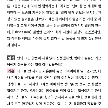
른 그룹은 1년에 여러 번 컴백하는데, 엑소는 1년에 한 번 제대로 컴
백한다’는 모종의 자부심이 있었어요. 앨범 발매 빈도는 낮지만, 완
성도 있는 결과물을 선보였기 때문에 리패키지 앨범이 큰 기대 중 하
나였는데 그게 엎어진 거죠. 모든 정규 앨범에 리패키지 앨범이 있는
데, [Obsession] 앨범만 없어요. 회사 차원이 결정도 있었겠지만,
제 마음과 멤버의 마음이 같지 않다는 걸 느꼈을 때 크게 실망했던
것 같아요.
일석
만약 그룹 활동이 차질 없이 진행됐다면, 멤버의 결혼은 가은
님에게 타격을 주는 일이 아니었을까요?
가은
아이돌 판 자체를 뒤흔들어 놓은 어마어마한 일이었지만, 더
나은 케이팝 산업을 위해 공백기 없이 이전처럼 활동했어야 한다는
생각이 들어요. 하지만 그때는 아예 이런 생각을 못 했죠. 전례 없는
일이기도 하고, 유사연애는 케이팝을 먹여 살리는 핵심이기도 하니
까요. 멤버들도 그 부분을 충분히 인지하고 있을 텐데, 팬들에게 상
처를 주고 아무렇지 않게 활동하는 걸 보는 게 유쾌하지 않았을 것