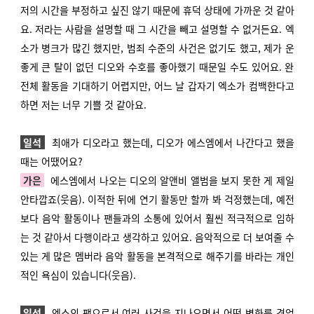
저의 시간을 부정하고 싶진 않기 때문에 휴덕 상태에 가까운 것 같아
요. 저라는 사람을 설명할 때 그 시간을 빼고 설명할 수 없거든요. 엑
소가 병크가 많긴 했지만, 범죄 수준의 사건은 없기도 했고, 제가 운
좋게 큰 탈이 없던 디오와 수호를 좋아했기 때문일 수도 있어요. 완
전체 활동을 기대하기 어렵지만, 어느 날 갑자기 엑소가 컴백한다고
하면 저는 너무 기쁠 것 같아요.
일석
최애가 디오라고 했는데, 디오가 에스엠에서 나간다고 했을
때는 어땠어요?
가은
에스엠에서 나오는 디오의 알앤비 앨범을 보지 못한 게 제일
안타깝죠(웃음). 이적한 뒤에 연기 활동만 할까 봐 걱정했는데, 예전
보다 음악 활동이나 팬들과의 소통에 있어서 훨씬 적극적으로 임하
는 것 같아서 다행이라고 생각하고 있어요. 음악적으로 더 보여줄 수
있는 게 많은 멤버라 음악 활동을 본격적으로 해주기를 바라는 개인
적인 욕심이 있습니다(웃음).
일석
엑소의 팬으로서 여러 사건을 지나오면서 어떤 변화를 겪었