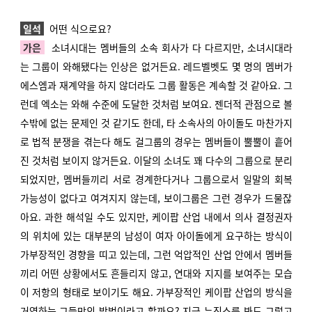
일석
어떤 식으로요?
가은
소녀시대는 멤버들의 소속 회사가 다 다르지만, 소녀시대라
는 그룹이 와해됐다는 인상은 없거든요. 레드벨벳도 몇 명의 멤버가
에스엠과 재계약을 하지 않더라도 그룹 활동은 계속할 것 같아요. 그
런데 엑소는 와해 수준에 도달한 것처럼 보여요. 젠더적 관점으로 볼
수밖에 없는 문제인 것 같기도 한데, 타 소속사의 아이돌도 마찬가지
로 법적 분쟁을 겪는다 해도 걸그룹의 경우는 멤버들이 뿔뿔이 흩어
진 것처럼 보이지 않거든요. 이달의 소녀도 꽤 다수의 그룹으로 분리
되었지만, 멤버들끼리 서로 경계한다거나 그룹으로서 일말의 회복
가능성이 없다고 여겨지지 않는데, 보이그룹은 그런 경우가 드물잖
아요. 과한 해석일 수도 있지만, 케이팝 산업 내에서 의사 결정권자
의 위치에 있는 대부분의 남성이 여자 아이돌에게 요구하는 방식이
가부장적인 경향을 띠고 있는데, 그런 억압적인 산업 안에서 멤버들
끼리 어떤 상황에서도 흔들리지 않고, 연대와 지지를 보여주는 모습
이 저항의 형태로 보이기도 해요. 가부장적인 케이팝 산업의 방식을
거역하는 그들만의 방법이라고 할까요? 지금 뉴진스를 봐도 그렇고