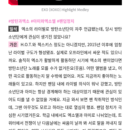
EXO [XOXO] Highlight Medley
#방탄과엑소 #아미와엑소엘 #팬덤정치
일석
엑소의 라이벌로 방탄소년단이 자주 언급됐는데, 당시 방탄
소년단에게 관심이 생기진 않았나요?
가은
H.O.T.와 젝스키스 정도는 아니겠지만, 2015년 이후에 엄청
난 라이벌 구도가 형성됐죠. 실제로 오프라인에서 싸운 적도 있으니
까요. 솔직히 엑소가 활발하게 활동하던 시기에 엑소의 팬이었다면
방탄소년단 노래를 모를 수가 없거든요(웃음). 어떤 앨범을 냈고, 어
떤 곡으로 활동하는지 알 수밖에 없어요. 저도 지금까지 좋아하는 노
래들이 있고요. 하지만 팬덤 내에 라이벌 의식이 워낙 강했고, 방탄
소년단과 아미는 항상 경계해야 하는 대상이었기 때문에 관심이 있
어도 티를 낼 수 없었을 거예요. 지금 와서 보면 팬 착취적인 방식인
데, 그땐 아무것도 모르고 하라는 대로 열심히 했죠. 팬덤 정치가 극
심한 시기였거든요. 학급 내에서도 엑소엘과 아미로 나뉘었는데, 트
위터에서 전쟁이 난 다음날에는 싸움이 날까 봐 서로 말을 꺼내지 않