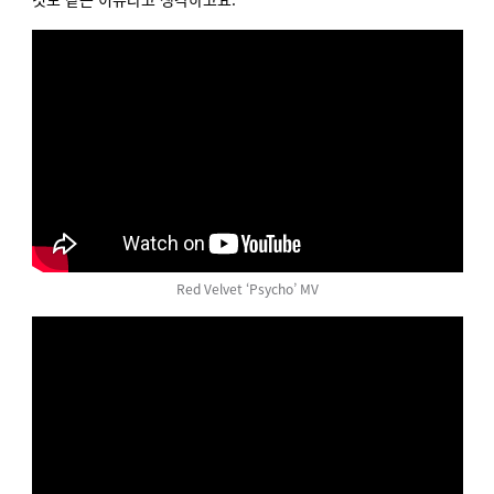
Red Velvet ‘Psycho’ MV