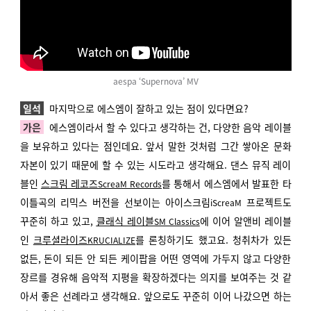
aespa ‘Supernova’ MV
일석
마지막으로 에스엠이 잘하고 있는 점이 있다면요?
가은
에스엠이라서 할 수 있다고 생각하는 건, 다양한 음악 레이블
을 보유하고 있다는 점인데요. 앞서 말한 것처럼 그간 쌓아온 문화
자본이 있기 때문에 할 수 있는 시도라고 생각해요. 댄스 뮤직 레이
블인
스크림 레코즈
를 통해서 에스엠에서 발표한 타
ScreaM Records
이틀곡의 리믹스 버전을 선보이는 아이스크림
프로젝트도
iScreaM
꾸준히 하고 있고,
클래식 레이블
에 이어 알앤비 레이블
SM Classics
인
크루셜라이즈
를 론칭하기도 했고요. 청취차가 있든
KRUCIALIZE
없든, 돈이 되든 안 되든 케이팝을 어떤 영역에 가두지 않고 다양한
장르를 경유해 음악적 지평을 확장하겠다는 의지를 보여주는 것 같
아서 좋은 선례라고 생각해요. 앞으로도 꾸준히 이어 나갔으면 하는