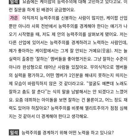
일석
요즘에는 케이팝의 능력주의에 대해 고민하고 있다고요. 이
런 질문을 하게 된 배경이 궁금했어요.
가은
아직까지 능력주의를 신봉하는 사람이 많지만, 케이팝 산업
뿐만 아니라 사회 전반에서 능력주의를 경계해야 한다는 얘기가 나
오기 시작했을 때, 저도 제 안의 능력주의를 살펴보게 됐어요. 저는
다른 산업에 있어서는 능력주의를 경계하려고 노력하는 사람인데,
제가 좋아하는 케이팝에서는 그게 잘 안되는 거예요(웃음). 저는 늘
실력이 출중한 ‘잘하는’ 멤버들을 좋아했거든요. 그냥 잘하는 수준이
아니라 완성형으로 태어난 사람들 있잖아요. 무의식적으로 멤버들
의 실력을 평가하고, 어떤 멤버가 1인분을 해내지 못하는지 따지는
제 모습이 바람직하지 않은 것 같더라고요. “얼굴도 예쁜데 노래도
잘하고 춤도 잘 춘다”는 식의 말을 남발해서는 안 되겠다고 느꼈어
요. 요즘 데뷔하는 아이돌을 보면 잘하는 건 물론이고, 어느 정도 재
력도 있어야 하잖아요? 능력주의를 비롯해 엘리트주의가 점점 심해
지는 것 같아서 더 경계해야 한다고 생각해요.
일석
능력주의를 경계하기 위해 어떤 노력을 하고 있나요?