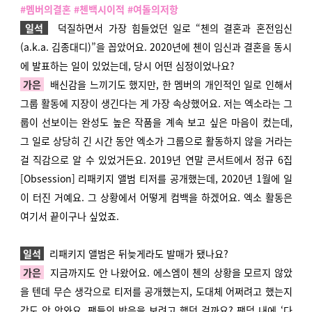
#멤버의결혼 #첸백시이적 #여돌의저항
일석
덕질하면서 가장 힘들었던 일로 “첸의 결혼과 혼전임신
(a.k.a. 김종대디)”을 꼽았어요. 2020년에 첸이 임신과 결혼을 동시
에 발표하는 일이 있었는데, 당시 어떤 심정이었나요?
가은
배신감을 느끼기도 했지만, 한 멤버의 개인적인 일로 인해서
그룹 활동에 지장이 생긴다는 게 가장 속상했어요. 저는 엑소라는 그
룹이 선보이는 완성도 높은 작품을 계속 보고 싶은 마음이 컸는데,
그 일로 상당히 긴 시간 동안 엑소가 그룹으로 활동하지 않을 거라는
걸 직감으로 알 수 있었거든요. 2019년 연말 콘서트에서 정규 6집
[Obsession] 리패키지 앨범 티저를 공개했는데, 2020년 1월에 일
이 터진 거예요. 그 상황에서 어떻게 컴백을 하겠어요. 엑소 활동은
여기서 끝이구나 싶었죠.
일석
리패키지 앨범은 뒤늦게라도 발매가 됐나요?
가은
지금까지도 안 나왔어요. 에스엠이 첸의 상황을 모르지 않았
을 텐데 무슨 생각으로 티저를 공개했는지, 도대체 어쩌려고 했는지
감도 안 안와요. 팬들의 반응을 보려고 했던 걸까요? 팬덤 내에 ‘다