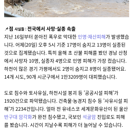
📌
점
전국에서 사망·실종 속출
사실들 :
지난 16일부터 쏟아진 폭우로 막대한
인명·재산피해
가 발생했습
니다. 어제(20일) 오후 5시 기준 17명이 숨지고 13명이 실종된
것으로 집계됐습니다. 특히 올해 초 산불 피해를 봤던 경남 산청
에서 사망자 10명, 실종자 4명으로 인명 피해가 가장 컸습니다.
하천이 많은 경기 가평에서도 2명이 숨지고 8명이 실종됐어요.
14개 시도, 90개 시군구에서 1만3209명이 대피했습니다.
도로 침수와 토사유실, 하천시설 붕괴 등 '공공시설 피해'가
1920건으로 파악됐습니다. 건축물·농경지 침수 등 '사유시설 피
해'가 2234건입니다. 얼마 전 유네스코 세계문화유산이 된 울산
반구대 암각화
가 완전 침수됐고, 국보인
석굴암
진입로도 피해
를 봤습니다. 시간이 지날수록 피해가 더 늘어날 수 있습니다.