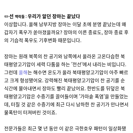
✏️
선
우리가 알던 장마는 끝났다
맥락들 :
이상합니다. 올해 남부지방 장마는 이달 초에 분명 끝났는데 왜
갑자기 폭우가 쏟아졌을까요? 장마의 이른 종료도, 장마 종료 후
의 기습적 폭우도 기후변화 때문입니다.
장마는 원래 북쪽의 찬 공기와 남쪽에서 올라온 고온다습한 북
태평양고기압이 세력 다툼을 하는 '전선'에서 내리는 비입니다.
그런데
올해
는 해수면 온도가 올라 북태평양고기압이 아주 빠르
고 크게 형성됐어요. 강력해진 북태평양고기압이 찬 공기를 순
식간에 몰아내면서 장마도 빨리 끝났어요. 한반도를 뒤덮은 북
태평양고기압은 수증기를 끌어들이며 '가마솥 폭염'을 만들었는
데, 터질 것 같은 수증기에 최근 다시 남하한 찬 공기가 만나면서
물폭탄이 터져버린 것이죠.
전문가들은 최근 몇 년 동안 이 같은 극한호우 패턴이 일상화됐