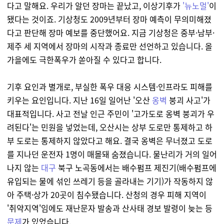
다고 말해요. 우리가 알던 장마는 끝났고, 이상기후가
'뉴노멀'
이
됐다는 것이죠. 기상청도 2009년부터 장마 예측이 무의미해졌
다고 판단해 장마 예보를 중단했어요. 지금 기상청은 중부·남부·
제주 세 지역에서 장마의 시작과 종료만 선언하고 있습니다. 올
가을에도 극한폭우가 쏟아질 수 있다고 합니다.
기후 요인과 별개로, 부실한 폭우 대응 시스템·인프라도 피해를
키우는 요인입니다. 지난 16일 일어난 '오산
옹벽
붕괴 사고'가
대표적입니다. 사고 전날 인근 주민이 '고가도로 옹벽 붕괴가 우
려된다'는 민원을 넣었는데, 오산시는 상부 도로만 통제하고 하
부 도로는 통제하지 않았다고 해요. 결국 옹벽은 무너졌고 도로
를 지나던 운전자 1명이 매몰돼 숨졌습니다. 물난리가 거의 일어
나지 않는
대구
북구 노곡동에서는 배수펌프 제진기(배수펌프에
유입되는 물에 섞인 쓰레기 등을 골라내는 기기)가 작동하지 않
아 주택·상가 20곳이 침수됐습니다. 산청의 경우 피해 지역이
'취약지역'임에도 재난문자 발송과 산사태 경보 발령이 늦는 등
문제
가 있었습니다.