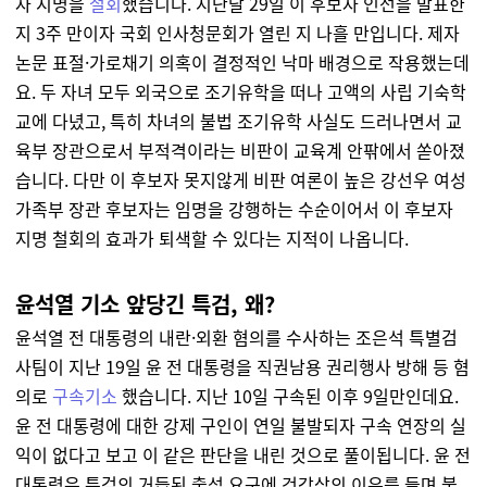
자 지명을
철회
했습니다. 지난달 29일 이 후보자 인선을 발표한
지 3주 만이자 국회 인사청문회가 열린 지 나흘 만입니다. 제자
논문 표절·가로채기 의혹이 결정적인 낙마 배경으로 작용했는데
요. 두 자녀 모두 외국으로 조기유학을 떠나 고액의 사립 기숙학
교에 다녔고, 특히 차녀의 불법 조기유학 사실도 드러나면서 교
육부 장관으로서 부적격이라는 비판이 교육계 안팎에서 쏟아졌
습니다. 다만 이 후보자 못지않게 비판 여론이 높은 강선우 여성
가족부 장관 후보자는 임명을 강행하는 수순이어서 이 후보자
지명 철회의 효과가 퇴색할 수 있다는 지적이 나옵니다.
윤석열 기소 앞당긴 특검, 왜?
윤석열 전 대통령의 내란·외환 혐의를 수사하는 조은석 특별검
사팀이 지난 19일 윤 전 대통령을 직권남용 권리행사 방해 등 혐
의로
구속기소
했습니다. 지난 10일 구속된 이후 9일만인데요.
윤 전 대통령에 대한 강제 구인이 연일 불발되자 구속 연장의 실
익이 없다고 보고 이 같은 판단을 내린 것으로 풀이됩니다. 윤 전
대통령은 특검의 거듭된 출석 요구에 건강상의 이유를 들며 불