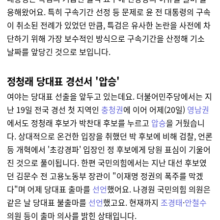
응해왔어요. 특히 구속기간 선정 등 문제로 윤 전 대통령의 구속
이 취소된 전례가 있었던 만큼, 특검은 유사한 논란을 사전에 차
단하기 위해 가장 보수적인 방식으로 구속기간을 산정해 기소
날짜를 앞당긴 것으로 보입니다.
정청래 당대표 경선서 '압승'
여야는 당대표 선출을 앞두고 있는데요. 더불어민주당에서는
지
난 19일
전국 경선 첫 지역인
충청권
에 이어 어제(20일)
영남권
에서도 정청래 후보가 박찬대 후보를 누르고
압승
을 거뒀습니
다.
상대적으로 온건한 입장을 취했던 박 후보에 비해 검찰, 언론
등 개혁에서 '초강경파' 입장인 정 후보에게 당원 표심이 기울어
진 것으로 풀이됩니다. 한편 국민의힘에서는 지난 대선 후보였
던 김문수 전 고용노동부 장관이 "이재명 정권의 폭주를 막겠
다"며 어제 당대표 출마를
선언
했어요. 나경원 국민의힘 의원은
같은 날 당대표 불출마를
선언
했고요. 현재까지
조경태
·
안철수
의원 등이 출마 의사를 밝힌 상태입니다.