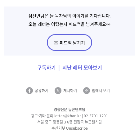
점선면팀은 늘 독자님의 이야기를 기다립니다.
오늘 레터는 어땠는지 피드백을 남겨주세요👀
💌 피드백 남기기
구독하기
|
지난 레터 모아보기
공유하기
게시하기
웹에서 보기
경향신문 뉴콘텐츠팀
광고·기타
문의 letter@khan.kr |
02-3701-1291
서울 중구 정동길 3 6층 편집국 뉴콘텐츠팀
수신거부
Unsubscribe