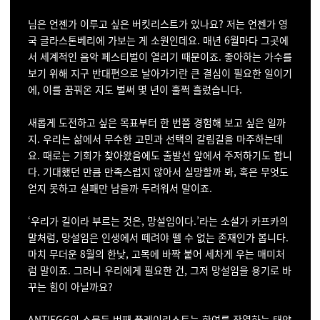
님은 언젠가 이루고 싶은 버킷리스트가 있나요? 저는 언젠가 영
국 글라스톤베리에 가보는 게 소원인데요. 매년 6월마다 그곳에
서 세계적인 음악 페스티벌이 열리기 때문이죠. 좋아하는 가수를
보기 위해 지구 반대편으로 날아가기란 큰 결심이 필요한 일이기
에, 이를 꿈꿔온 지도 벌써 몇 년이 훌쩍 흘렀습니다.
새롭게 도전하고 싶은 목표부터 한 번쯤 경험해 보고 싶은 일까
지. 우리는 삶에서 무수한 고민과 선택의 갈림길을 마주하는데
요. 때로는 기회가 찾아왔음에도 출발선 앞에서 주저하기도 합니
다. 기대했던 만큼 만족스럽지 않아서 실망할까 봐, 혹은 무엇도
얻지 못하고 실패만 남을까 두려워서 말이죠.
‘우리가 길이라 부르는 것은, 망설임이다.’라는 소설가 카프카의
말처럼, 망설임은 인생에서 떼려야 뗄 수 없는 존재인가 봅니다.
마치 무더운 8월의 한낮, 고목에 바짝 붙어 세차게 우는 매미처
럼 말이죠. 그러니 우리에게 필요한 건, 그저 망설임을 용기로 바
꾸는 힘이 아닐까요?
ANTIEGG의 스물두 번째 플레이리스트는 한여름 작열하는 태양