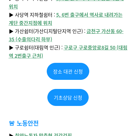
위치
▶️ 사당역 지하철쉼터 :
5, 6번 출구에서 역사로 내려가는
계단 중간지점에 위치
▶️ 가산쉼터(가산디지털단지역 인근) :
금천구 가산동 60-
35 (수출의다리 하부)
▶️ 구로쉼터(대림역 인근) :
구로구 구로중앙로8길 50 (대림
역 2번출구 근처)
장소 대관 신청
기초상담 신청
🚨
노동안전
▶️
취약노동자 맞춤형 건강검진