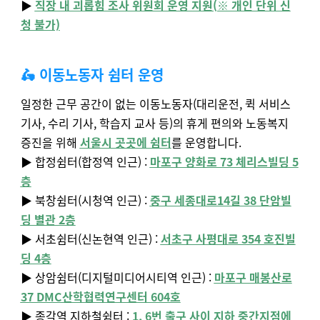
▶️
직장 내 괴롭힘 조사 위원회 운영 지원(※ 개인 단위 신
청 불가)
🛵 이동노동자 쉼터 운영
일정한 근무 공간이 없는 이동
노동자(대리운전, 퀵
서비스
기사, 수리 기사, 학습지 교사 등)의 휴게 편의와 노동복지
증진을 위해
서울시 곳곳에 쉼터
를 운영합니다.
▶️ 합정쉼터(합정역 인근) :
마포구 양화로 73 체리스빌딩 5
층
▶️ 북창쉼터(시청역 인근) :
중구 세종대로14길 38 단암빌
딩 별관 2층
▶️ 서초쉼터(신논현역 인근) :
서초구 사평대로 354 호진빌
딩 4층
▶️ 상암쉼터(디지털미디어시티역 인근) :
마포구 매봉산로
37 DMC산학협력연구센터 604호
▶️ 종각역 지하철쉼터 :
1, 6번 출구 사이 지하 중간지점에