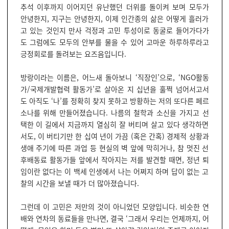
추석 이후까지 이어지던 유난했던 더위를 돌이켜 보며 모두가
안녕한지, 지구는 안녕한지, 이제 인간종의 삶은 어떻게 흘러가
고 있는 것인지 만사 걱정과 고민 투성이로 동굴로 들어가다가
도 그럼에도 모두의 안부를 물을 수 있어 고마운 하루하루라고
긍정회로를 돌려보는 요즈음입니다.
방랑이라는 이름은, 어느새 돌아보니 ‘직장인’으로, ‘NGO활동
가/국제개발협력 활동가’로 살아온 지 십년을 훌쩍 넘어서고서
도 아직도 ‘나’를 정확히 찾지 못하고 방황하는 저의 또다른 페르
소나를 위해 만들어졌습니다. 나름의 철학과 소신을 가지고 선
택한 이 길에서 지금까지 열심히 잘 버티며 살고 있다 생각하면
서도, 이 버티기만 한 십여 년이 가끔 (혹은 간혹) 경제적 상황과
생애 주기에 따른 과업 등 현실의 벽 앞에 막히거나, 참 멋진 선
후배동료 활동가들 앞에서 작아지는 저를 발견할 때면, 정년 퇴
임이란 없다는 이 백세 인생에서 나는 어쩌지 하며 답이 없는 고
찰의 시간을 보낼 때가 더 많아졌습니다.
그런데 이 고민은 저만의 것이 아니었던 모양입니다. 비슷한 연
배와 연차의 동료들을 만나면, 결국 ‘그래서 우리는 언제까지, 어