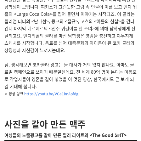
남학생이 보입니다. 피카소가 그린듯한 그림 속 인물이 이를 보고 앤디 워
홀의 <Large Coca Cola>를 집어 들면서 이야기는 시작되죠. 이 콜라는
윌리엄 터너의 <난파선>, 뭉크의 <절규>, 고흐의 <아를의 침실>을 건너
건너 마지막 베르메르의 <진주 귀걸이를 한 소녀>에 의해 남학생에게 전
달되고요. 앤디워홀의 콜라를 마신 남학생은 영감을 충전하고 야무지게
스케치를 시작합니다. 음료를 넘어 대중문화의 아이콘이 된 코카 콜라의
상징성과 자신감이 느껴지는데요.
님, 생각해보면 코카콜라 광고는 늘 대사가 거의 없지 않나요. 아마도 글
로벌 캠페인으로 쓰이기 때문일텐데요. 전 세계 80억 명이 본다는 마음으
로 작업자들이 영혼을 갈아 넣었을 이 멋진 영상, 한국에서도 곧 보게 되
길 기대해 봅니다.
✳️ 영상 링크
https://youtu.be/VGa1imApfdg
사진을 갈아 만든 맥주
여성들의 노출광고를 갈아 만든 밀러 라이트의 <The Good $#!T>