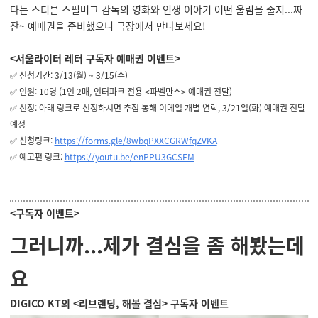
다는
스티븐 스필버그 감독의 영화와 인생 이야기 어떤 울림을 줄지...짜
잔~ 예매권을 준비했으니 극장에서 만나보세요!
<서울라이터 레터 구독자 예매권 이벤트>
✅ 신청기간: 3/13(월) ~ 3/15(수)
✅ 인원: 10명 (1인 2매, 인터파크 전용 <파벨만스> 예매권 전달)
✅ 신청: ︎아래 링크로 신청하시면 추첨 통해 이메일 개별 연락, 3/21일(화) 예매권 전달
예정
✅ 신청링크:
https://forms.gle/8wbqPXXCGRWfqZVKA
✅ 예고편 링크:
https://youtu.be/
enPPU3GCSEM
<구독자 이벤트>
그러니까...제가 결심을 좀 해봤는데
요
DIGICO KT의 <리브랜딩, 해볼 결심
> 구독자 이벤트