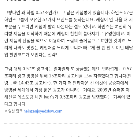
그렇다면 왜 하필 0.57초인가?! 그 답은 케첩병에 있습니다. 하인즈 57은
하인즈그룹이 보유한 57가지 브랜드를 뜻하는데요. 케첩이 안 나올 때 저
부분을 두드리면 케첩이 빨리 나온다는 설도 있어요. 하인즈는 여전히 유
리병 제품을 제작하기 때문에 케첩이 천천히 쏟아지기로 유명한데요. 이
런 제품의 단점을 역으로 이용하여 느림의 즐거움으로 표현한 것이죠. 느
리게 나와도 맛있는 케첩처럼 느리게 보니까 빠르게 볼 땐 안 보이던 배달
앱 할인코드가 보인다는 전략!
그럼 대체 0.57초 광고비는 얼마일까 또 궁금했는데요. 안타깝게도 0.57
초짜리 광고 방영을 위해 15초짜리 광고비를 모두 지불했다고 합니다(안
녕... 💸 14.43초 광고비~). 한 가지 더 안타까운 건 이것이 공중파에서
방영된 세계에서 가장 짧은 광고가 아니라는 거예요. 2009년 슈퍼볼 때
해산물 레스토랑 체인 Ivar's가 0.5초짜리 광고를 방영했다는 기록이 있
다고 합니다.
✳️ 영상 링크
heinzenjoyedslow.com