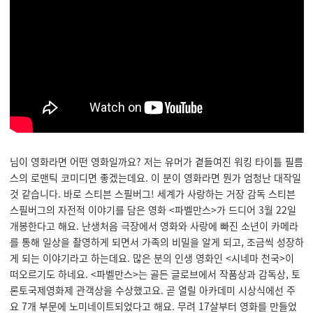
님이 영화라면 어떤 영화일까요? 저는 유머가 곁들여진 워킹 타이틀 필름
스의 로맨틱 코미디면 좋겠는데요. 이 분이 영화라면 뭔가 엄청난 대작일
것 같습니다. 바로 스티븐 스필버그! 세계가 사랑하는 거장 감독 스티븐
스필버그의 자전적 이야기를 담은 영화 <
파벨만스>가 드디어 3월 22일
개봉한다고 해요. 난생처음 극장에서 영화와 사랑에 빠진 소년이 카메라
를 통해 일상을 촬영하게 되면서 가족의 비밀을 알게 되고, 조금씩 성장하
게 되는 이야기라고 하는데요. 많은 분의 인생 영화인 <시네마 천국>이
떠오르기도 하네요. <파벨만스>는
골든 글로브에서 작품상과 감독상, 토
론토국제영화제 관객상을 수상했고요. 곧 열릴 아카데미 시상식에선 주
요 7개 부문에 노미네이트되었다고 해요. 무려 17살부터 영화를 만들었