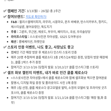
✅ 캠페인 기간:
3/13(월) ~ 26(일) 총 2주간
✅
참여브랜드:
지도로 확인하기!
F&B :
윌리스엘에이피자, 라무라, 시옹마오, 문츠 바베큐, 탄스이카부츠, 청키드,
제스티살룬, 붕어유랑단, 뚝도지기
주류 :
그룬트, 무근본, 제로드, 부우이, 페이지스, 곡성, 우리술당당
라이프스타일 :
스스로사진관 자아성촬, GS25 도어투성수
패션 :
롱베케이션, 마켓인유
✅
스토리 인증 이벤트,
나도 좋고, 사장님도 좋고
캠페인 기간 매장 방문 후 제로소다 인스타 스토리 인증
매주 20명 추첨하여 클룹 제로소다 3종 1박스(24개입) 증정, 당첨자 방문 매장에
는, 클룹 1박스 추가 증정
참여기간: 3/13-3/26 (당첨자 발표: 3/20,3/27 클룹 인스타그램 스토리)
✅
셀프 화보 챌린지 이벤트, 내가 바로 인간 클룹 제로소다
<스스로사진관 자아성촬>에서 클룹 제로소다와 함께 셀프화보 찍으면 참여완료
촬영시, 디지털 파일 증정 및 폴라로이드 사진 1매 증정
매주 1팀 선정, 클룹 제로소다 광고모델로 발탁, 소정의 모델비 및 프라이빗 굿즈
포스터, 클룹 제로소다 증정
참여기간: 3/15-3/26 (당첨자 발표: 3/21,3/28 클룹 인스타그램/ 매장 월,화 휴
무)