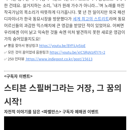
한 건데요. 설거지하는 소리, '내가 원래 가수가 아니라...'며 노래를 마친
작곡가님의 목소리가 따뜻하게 다가옵니다. 몇 년 전 일이지만 외국 패션
디자이너가 한국 동묘시장을 방문했다가
세계 최고의 스트리트
라며 동묘
어르신들의 과감한 믹스매치에 큰 영감을 받았던 적이 있었어요. 어쩌면
우리에겐 이미 낡고 익숙한 것들 속엔 미처 발견하지 못한 새로운 영감이
가득 숨어있을지도요!
✅
뽕을 찾아서 영상링크
https://youtu.be/BYFiiJy5ioE
✅ 모든 것이 꿈이었네 음원링크
https://youtu.be/xICSRpVzATI?t=2
✅ 250 인터뷰
https://www.indiepost.co.kr/post/15613
<구독자 이벤트>
스티븐 스필버그라는 거장, 그 꿈의
시작!
자전적 이야기를 담은 <파벨만스> 구독자 예매권 이벤트