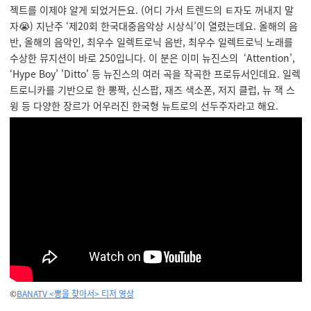
젝트를 이제야 알게 되었거든요. (어디 가서 트렌드의 ㅌ자도 꺼내지 말
자😭) 지난주 ‘제20회 한국대중음악상 시상식’이 열렸는데요. 올해의 음
반, 올해의 음악인, 최우수 일렉트로닉 음반, 최우수 일렉트로닉 노래를
수상한 뮤지션이 바로 250입니다. 이 분은 이미 뉴진스의 ‘Attention’,
‘Hype Boy’ 'Ditto' 등 뉴진스의 여러 곡을 작곡한 프로듀서인데요. 일렉
트로니카를 기반으로 한 뽕짝, 신스팝, 재즈 색소폰, 저지 클럽, 뉴 잭 스
윙 등 다양한 장르가 어우러진 한국형 뉴트로의 선두주자라고 해요.
©
BANATV <뽕을 찾아서> 티저 영상