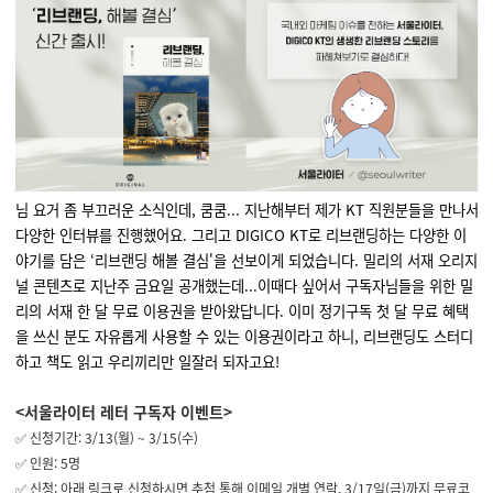
님 요거 좀 부끄러운 소식인데, 쿰쿰... 지난해부터 제가
KT 직원분들을 만나서
다양한 인터뷰를 진행했어요. 그리고
DIGICO KT로
리브랜딩하는
다양한 이
야기를 담은
‘
리브랜딩
해볼 결심'을 선보이게 되었습니다. 밀리의 서재 오리지
널 콘텐츠로 지난주 금요일 공개했는데...이때다 싶어서 구독자님들을 위한 밀
리의 서재 한 달 무료 이용권을 받아왔답니다. 이미 정기구독 첫 달 무료 혜택
을 쓰신 분도 자유롭게 사용할 수 있는 이용권이라고 하니, 리브랜딩도 스터디
하고 책도 읽고 우리끼리만 일잘러 되자고요!
<서울라이터 레터 구독자 이벤트>
✅ 신청기간: 3/13(월) ~ 3/15(수)
✅ 인원: 5명
✅ 신청: ︎아래 링크로 신청하시면 추첨 통해 이메일 개별 연락, 3/17일(금)까지 무료코