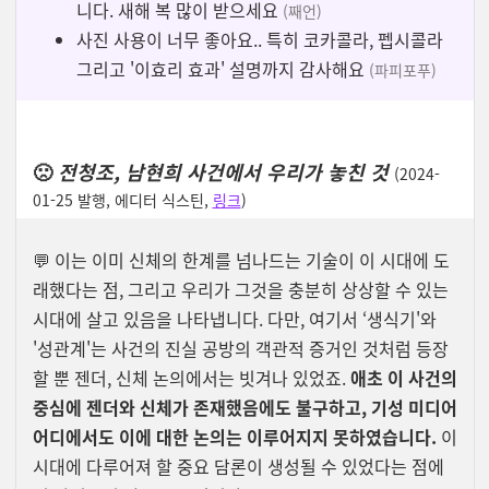
니다. 새해 복 많이 받으세요
(째언)
사진 사용이 너무 좋아요.. 특히 코카콜라, 펩시콜라
그리고 '이효리 효과' 설명까지 감사해요
(파피포푸)
🙁
전청조, 남현희 사건에서 우리가 놓친 것
(2024-
01-25 발행, 에디터 식스틴,
링크
)
💬
이는 이미 신체의 한계를 넘나드는 기술이 이 시대에 도
래했다는 점, 그리고 우리가 그것을 충분히 상상할 수 있는
시대에 살고 있음을 나타냅니다.
다만, 여기서 ‘생식기'와
'성관계'는 사건의 진실 공방의 객관적 증거인 것처럼 등장
할 뿐 젠더, 신체 논의에서는 빗겨나 있었죠.
애초 이 사건의
중심에 젠더와 신체가 존재했음에도 불구하고, 기성 미디어
어디에서도 이에 대한 논의는 이루어지지 못하였습니다.
이
시대에 다루어져 할 중요 담론이 생성될 수 있었다는 점에