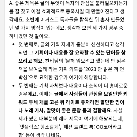
A. 좋은 제목은 글의 무엇이 독자의 관심을 불러일으키는가
를 잘 찾고 이걸 효과적으로 증폭시킬 때 만들어진다고 생
각해요. 초반에 어거스트 독자들을 탐색한 뒤 혼자 만들었
던 몇 가지 방식이 있는데요. 생각해 보면 세 가지 경우 중
하나였던 것 같아요.
첫 번째로, 글의 기획 자체가 충분히 신선하다고 생각
되면 그
기획이나 내용을 잘 요약할 수 있는 단어를 찾
으려고 해요
. 찬비님의 ‘올해 읽으려고 했는데 안 읽은
책을 보여줄래’라는 기획 의도를 ‘2023 안 읽은 책 언
박싱’으로 요약한 경우가 여기에 해당합니다.
두 번째는 기획 자체보다 내용이나 소식이 더 흥미로운
경우예요. 이때는
글에서 사람들이 관심을 보일만한 키
워드 두세 개를 고른 뒤 라이트 유저라면 알만한 밈이
나 노래 가사, 말맛이 좋은 문장 등과 결합해요
. 사실
제가 썼던 대부분의 레터 제목이 여기에 해당되는데,
‘넷플릭스: 항소할게’, ‘패션 트렌드 특: OO코어라고
함’ 등이 생각 나네요.