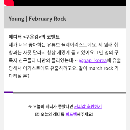
Young | February Rock
에디터 <구운김>의 코멘트
제가 너무 좋아하는 유튜브 플레이리스트에요. 제 원래 취
향과는 사뭇 달라서 항상 재밌게 듣고 있어요. 1만 명의 구
독자 친구들과 나만의 플리였는데…
@pap_korea
에 유출
당해서 어거스트에도 유출하려고요. 같이 march rock 기
다리실 분?
☕️
오늘의 레터가 좋았다면
커피값 후원하기
💌
오늘의 레터를
피드백
해주세요!