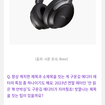
(출처: 시몬 로샤, Bose)
Q. 항상 캐치한 제목과 소제목을 짓는 게 구운김 에디터 레
터의 특징 중 하나이기도 해요. 2023년 연말 레터인 ‘안 읽
은 책 언박싱’도 구운김 에디터가 지어줬죠! 맛깔나는 제목
을 짓는 팁이 있을까요?