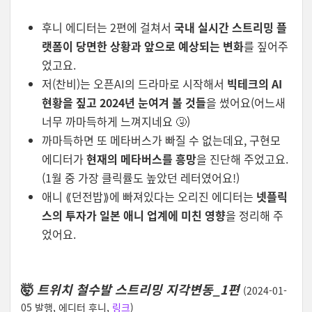
후니 에디터는 2편에 걸쳐서
국내 실시간 스트리밍 플
랫폼이 당면한 상황과 앞으로 예상되는 변화
를 짚어주
었고요.
저(찬비)는 오픈AI의 드라마로 시작해서
빅테크의 AI
현황을 짚고 2024년 눈여겨 볼 것들
을 썼어요(어느새
너무 까마득하게 느껴지네요 🤧)
까마득하면 또 메타버스가 빠질 수 없는데요, 구현모
에디터가
현재의 메타버스를 흥망
을 진단해 주었고요.
(1월 중 가장 클릭률도 높았던 레터였어요!)
애니 ⟪던전밥⟫에 빠져있다는 오리진 에디터는
넷플릭
스의 투자가 일본 애니 업계에 미친 영향
을 정리해 주
었어요.
🤯
트위치 철수발 스트리밍 지각변동_1편
(2024-01-
05 발행, 에디터 후니,
링크
)