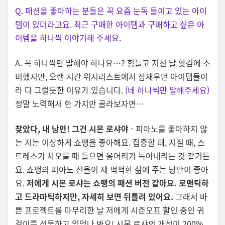
Q. 패션을 좋아하는 분들은 꼭 요즘 눈독 들이고 있는 아이
템이 있더라고요. 최근 구매한 아이템과 구매하고 싶은 아
이템을 하나씩 이야기해 주세요.
A. 꼭 하나씩만 말해야 하나요…? 힘들고 지친 날 홧김에 소
비했지만, 오랜 시간 위시리스트에서 잠재우던 아이템들이
라 다 그럴듯한 이유가 있습니다.
(네 하나씩만 말해주세요)
정말 노력해서 한 가지만 골라보자면…
찾았다, 내 낭만! 그건 시몬 로샤야
- 피아노를 좋아하지 않
는 저는 이상하게 쇼팽을 좋아해요. 집중할 때, 지칠 때, 스
트레스가 차오를 때 들으면 응어리가 녹아내리는 것 같거든
요. 쇼팽의 피아노 선율이 제 퍽퍽한 삶에 주는 낭만이 좋아
요.
저에게 시몬 로샤는 쇼팽의 패션 버전 같아요. 로맨틱하
고 드라마틱하지만, 자세히 보면 뒤틀려 있어요.
그래서 바
쁜 프로젝트를 마무리한 날 저에게 시즌오프 할인 중인 귀
걸이를 선물하고 있었나 봐요! 시몬 로샤의 개성이 200%