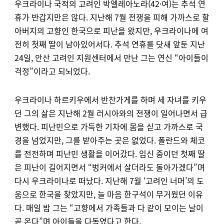
우크라이나 국적의 고려인 박엘레아노라(42·여)는 추석 연
휴가 반갑지만은 않다. 지난해 7월 전쟁을 피해 가까스로 할
아버지의 고향인 한국으로 피난을 왔지만, 우크라이나에 여
전히 첫째 딸이 남아있어서다. 추석 연휴를 닷새 앞둔 지난
24일, 안산 고려인 지원센터에서 만난 그는 연신 “아이들이
걱정”이라고 되뇌었다.
우크라이나 하르키우에서 반찬가게를 하며 세 자녀를 키우
던 그의 삶은 지난해 2월 러시아와의 전쟁이 일어나면서 급
변했다. 피난민으로 가득한 기차에 몸을 싣고 가까스로 국
경을 넘었지만, 그를 받아주는 곳은 없었다. 폴란드와 체코
를 전전하며 피난민 생활을 이어갔다. 임신 중이던 첫째 딸
은 피난이 길어지면서 “벙커에서 살더라도 돌아가겠다”며
다시 우크라이나로 떠났다. 지난해 7월 ‘고려인 너머’의 도
움으로 한국을 찾았지만, 늘 마음 한구석이 무거웠던 이유
다. 매일 밤 그는 “고향에서 가족들과 다 같이 모이는 날이
곧 온다”며 아이들을 다독였다고 한다.