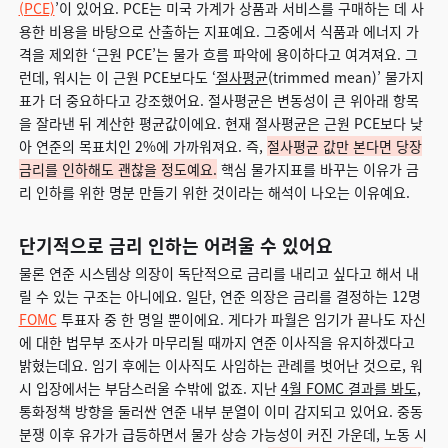
(PCE)
’이 있어요. PCE는 미국 가계가 상품과 서비스를 구매하는 데 사
용한 비용을 바탕으로 산출하는 지표예요. 그중에서 식품과 에너지 가
격을 제외한 ‘근원 PCE’는 물가 흐름 파악에 용이하다고 여겨져요. 그
런데, 워시는 이 근원 PCE보다도 ‘
절사평균
(trimmed mean)’ 물가지
표가 더 중요하다고 강조했어요. 절사평균은 변동성이 큰 위아래 항목
을 잘라낸 뒤 계산한 평균값이에요. 현재 절사평균은 근원 PCE보다 낮
아 연준의 목표치인 2%에 가까워져요. 즉,
절사평균 값만 본다면 당장
금리를 인하해도 괜찮을 정도예요.
핵심 물가지표를 바꾸는 이유가 금
리 인하를 위한 명분 만들기 위한 것이라는 해석이 나오는 이유예요.
단기적으로 금리 인하는 어려울 수 있어요
물론 연준 시스템상 의장이 독단적으로 금리를 내리고 싶다고 해서 내
릴 수 있는 구조는 아니에요. 일단, 연준 의장은 금리를 결정하는 12명
FOMC
투표자 중 한 명일 뿐이에요. 게다가 파월은 임기가 끝나도 자신
에 대한 법무부 조사가 마무리될 때까지 연준 이사직을 유지하겠다고
밝혔는데요. 임기 후에는 이사직도 사임하는 관례를 벗어난 것으로, 워
시 입장에서는 부담스러울 수밖에 없죠. 지난
4월 FOMC 결과를 봐도
,
통화정책 방향을 둘러싼 연준 내부 분열이 이미 감지되고 있어요. 중동
분쟁 이후 유가가 급등하면서 물가 상승 가능성이 커진 가운데, 노동 시