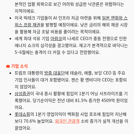
본적인 업황 회복으로 보긴 어려워 성급한 낙관론은 위험하다는
지적이에요.
미국 빅테크 기업들이 AI 인프라 자금 마련을 위해
일본 엔화와 스
위스 프랑 채권
을 발행할 예정이에요. 낮은 금리의 해외 채권 시장
을 활용해 자금 조달 비용을 줄이려는 목적이에요.
세계 최대 석유 기업
아람코
의 나세르 CEO가 중동 전쟁으로 인한
에너지 쇼크의 심각성을 경고했어요. 재고가 본격적으로 바닥나는
5~6월에는 충격이 더 커질 수 있다고 전망했어요.
💼 기업 소식
트럼프 대통령의
방중 대표단
에 테슬라, 애플, 보잉 CEO 등 주요
기업 인사들이 대거 포함됐어요. 젠슨 황 엔비디아 CEO는 포함되
지 않았어요.
삼성증권
이 국내 증시 활황에 힘입어 1분기 어닝 서프라이즈를 기
록했어요. 당기순이익은 전년 대비 81.5% 증가한 4509억 원이었
어요.
롯데쇼핑
의 1분기 영업이익이 백화점 사업 호조에 힘입어 지난해
보다 70.6% 늘었어요.
외국인 관광객
소비 증가가 실적 개선을 이
끌었어요.