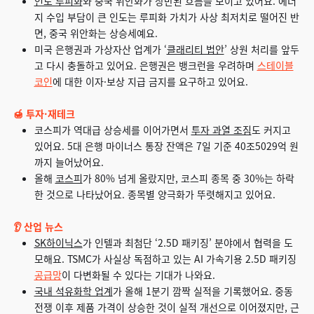
인도 루피화
와 중국 위안화가 상반된 흐름을 보이고 있어요. 에너
지 수입 부담이 큰 인도는 루피화 가치가 사상 최저치로 떨어진 반
면, 중국 위안화는 상승세예요.
미국 은행권과 가상자산 업계가 ‘
클래리티 법안
’ 상원 처리를 앞두
고 다시 충돌하고 있어요. 은행권은 뱅크런을 우려하며
스테이블
코인
에 대한 이자·보상 지급 금지를 요구하고 있어요.
🍯 투자·재테크
코스피가 역대급 상승세를 이어가면서
투자 과열 조짐
도 커지고
있어요. 5대 은행 마이너스 통장 잔액은 7일 기준 40조5029억 원
까지 늘어났어요.
올해
코스피
가 80% 넘게 올랐지만, 코스피 종목 중 30%는 하락
한 것으로 나타났어요. 종목별 양극화가 뚜렷해지고 있어요.
👂 산업 뉴스
SK하이닉스
가 인텔과 최첨단 ‘2.5D 패키징’ 분야에서 협력을 도
모해요. TSMC가 사실상 독점하고 있는 AI 가속기용 2.5D 패키징
공급망
이 다변화될 수 있다는 기대가 나와요.
국내 석유화학 업계
가 올해 1분기 깜짝 실적을 기록했어요. 중동
전쟁 이후 제품 가격이 상승한 것이 실적 개선으로 이어졌지만, 근