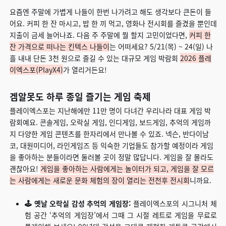
요즘엔 주말에 가볍게 나들이 한번 나가려고 해도 생각보다 큰돈이 들
어요. 커피 한 잔 마시고, 밥 한 끼 먹고, 영화나 전시회를 즐겼을 뿐인데
지출이 금세 늘어나죠. 다음 주 주말에 뭘 할지 고민이었다면,
커피 한
잔 가격으로 떠나는 킨텍스 나들이
는 어떠세요? 5/21(목) ~ 24(일) 나
흘 내내 단돈 3천 원으로 즐길 수 있는 대규모 게임 박람회
2026 플레
이엑스포(PlayX4)
가 열리거든요!
겜알못도 하루 종일 즐기는 게임 축제
플레이엑스포는 지난해에만 11만 명이 다녀간 우리나라 대표 게임 박
람회예요. 콘솔게임, 오락실 게임, 인디게임, 보드게임, 추억의 게임까
지 다양한 게임 콘텐츠를 한자리에서 만나볼 수 있죠. 넥슨, 반다이남
코, 대원미디어, 라인게임즈 등 익숙한 기업들도 참가할 예정이라 게임
을 좋아하는 분들이라면 둘러볼 곳이 정말 많답니다. 게임을 잘 몰라도
괜찮아요!
게임을 좋아하는 사람에게는 놀이터가 되고, 게임을 잘 모르
는 사람에게는 새로운 문화 체험의 장이 열리는 전천후 전시회
니까요.
🕹️ 옛날 오락실 감성 추억의 게임장:
플레이엑스포의 시그니처 체
험 공간 ‘추억의 게임장’에서 그때 그 시절 레트로 게임을 무료로