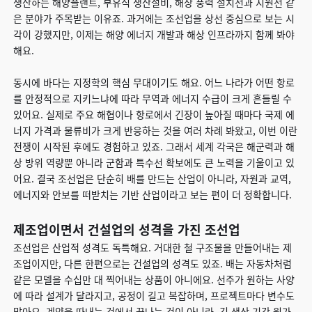
생산하는 해양플랜트, 부유식 생산설비, 해상 풍력 설치선과 지원선 같
은 분야가 주목받는 이유죠. 과거에는 조선업을 상선 중심으로 보는 시
각이 강했지만, 이제는 해양 에너지 개발과 해상 인프라까지 함께 봐야
해요.
동시에 바다는 지정학의 핵심 무대이기도 해요. 어느 나라가 어떤 항로
를 안정적으로 지키느냐에 따라 무역과 에너지 수급이 크게 흔들릴 수
있어요. 실제로 주요 해협이나 항로에서 긴장이 높아질 때마다 국제 에
너지 가격과 물류비가 크게 반응하는 것을 여러 차례 봐왔고, 이번 이란
전쟁이 시작된 후에도 경험하고 있죠. 그래서 세계 각국은 해군력과 해
상 방위 역량뿐 아니라 군함과 특수선 확보에도 큰 노력을 기울이고 있
어요. 결국 조선업은 단순히 배를 만드는 산업이 아니라, 자원과 교역,
에너지와 안보를 떠받치는 기반 산업이라고 보는 편이 더 정확합니다.
제조업이면서 건설업의 성격을 가진 조선업
조선업은 산업적 성격도 독특해요. 거대한 철 구조물을 만들어내는 제
조업이지만, 다른 한편으로는 건설업의 성격도 있죠. 배는 자동차처럼
같은 모델을 수십만 대 찍어내는 상품이 아니에요. 선주가 원하는 사양
에 따라 설계가 달라지고, 공정이 길고 복잡하며, 프로젝트마다 변수도
많아요. 계약을 따내는 것에서 끝나는 것이 아니라, 긴 생산 기간 원가