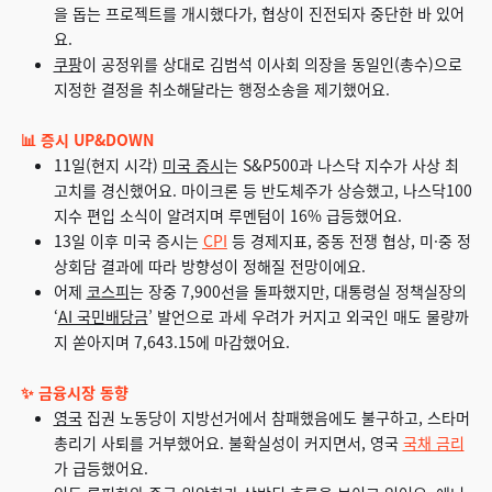
을 돕는 프로젝트를 개시했다가, 협상이 진전되자 중단한 바 있어
요.
쿠팡
이 공정위를 상대로 김범석 이사회 의장을 동일인(총수)으로
지정한 결정을 취소해달라는 행정소송을 제기했어요.
📊 증시 UP&DOWN
11일(현지 시각)
미국 증시
는 S&P500과 나스닥 지수가 사상 최
고치를 경신했어요. 마이크론 등 반도체주가 상승했고, 나스닥100
지수 편입 소식이 알려지며 루멘텀이 16% 급등했어요.
13일 이후 미국 증시는
CPI
등 경제지표, 중동 전쟁 협상, 미·중 정
상회담 결과에 따라 방향성이 정해질 전망이에요.
어제
코스피
는 장중 7,900선을 돌파했지만, 대통령실 정책실장의
‘
AI 국민배당금
’ 발언으로 과세 우려가 커지고 외국인 매도 물량까
지 쏟아지며 7,643.15에 마감했어요.
✨ 금융시장 동향
영국
집권 노동당이 지방선거에서 참패했음에도 불구하고, 스타머
총리기 사퇴를 거부했어요. 불확실성이 커지면서, 영국
국채 금리
가 급등했어요.