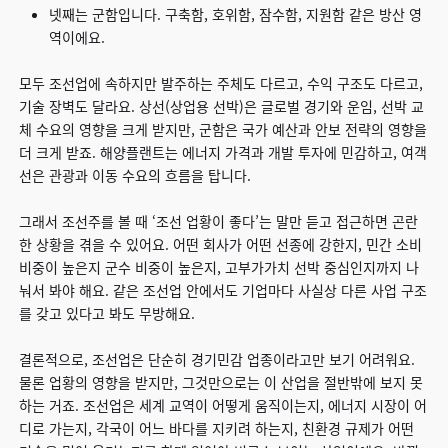
넷째는 군함입니다. 구축함, 호위함, 잠수함, 지원함 같은 방산 영
역이에요.
모두 조선업에 속하지만 발주하는 주체도 다르고, 수익 구조도 다르고,
기술 장벽도 달라요. 상선(상업용 선박)은 글로벌 경기와 운임, 선박 교
체 수요의 영향을 크게 받지만, 군함은 국가 예산과 안보 전략의 영향을
더 크게 받죠. 해양플랜트는 에너지 가격과 개발 투자에 민감하고, 여객
선은 관광과 이동 수요의 흐름을 탑니다.
그래서 조선주를 볼 때 ‘조선 업황이 좋다’는 말만 듣고 접근하면 곤란
한 상황을 겪을 수 있어요. 어떤 회사가 어떤 선종에 강한지, 민간 소비
비중이 높은지 군수 비중이 높은지, 고부가가치 선박 중심인지까지 나
눠서 봐야 해요. 같은 조선업 안에서도 기업마다 사실상 다른 사업 구조
를 갖고 있다고 봐도 무방해요.
결론적으로, 조선업은 단순히 경기민감 업종이라고만 보기 어려워요.
물론 업황의 영향을 받지만, 그것만으로는 이 산업을 절반밖에 보지 못
하는 거죠. 조선업은 세계 교역이 어떻게 움직이는지, 에너지 시장이 어
디로 가는지, 각국이 어느 바다를 지키려 하는지, 친환경 규제가 어떤