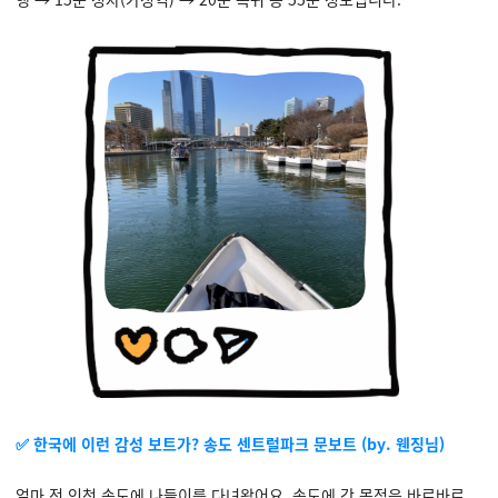
✅ 한국에 이런 감성 보트가? 송도 센트럴파크 문보트 (by. 웬징님)
얼마 전 인천 송도에 나들이를 다녀왔어요. 송도에 간 목적은 바로바로...