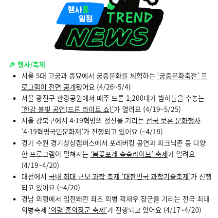
🎉
행사/축제
서울 5대 고궁과 종묘에서 궁중문화를 체험하는
‘궁중문화축전’ 프
로그램이 전면 공개
됐어요 (4/26~5/4)
서울 광진구 한강공원에서 매주 드론 1,200대가 밤하늘을 수놓는
‘한강 불빛 공연(드론 라이트 쇼)’
가 열려요 (4/19~5/25)
서울 강북구에서 4·19혁명의 정신을 기리는
전국 보훈 문화행사
‘4·19혁명국민문화제’
가 진행되고 있어요 (~4/19)
경기 수원 경기상상캠퍼스에서 포레버킹 공연과 피크닉존 등 다양
한 프로그램이 펼쳐지는
‘봄꽃포레 숲숲라이브’ 축제
가 열려요
(4/19~4/20)
대전에서
국내 최대 규모 과학 축제 ‘대한민국 과학기술축제’
가 진행
되고 있어요 (~4/20)
경남 의령에서 임진왜란 최초 의병 곽재우 장군을 기리는 전국 최대
의병축제
‘의령 홍의장군 축제’
가 진행되고 있어요 (4/17~4/20)