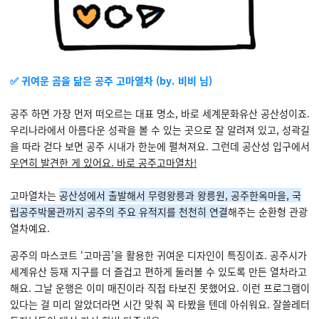
✅ 귀여운 곰을 닮은 공주 고마열차 (
by.
비비 님)
공주 하면 가장 먼저 떠오르는 대표 명소, 바로 세계문화유산 공산성이죠.
우리나라에서 아름다운 성곽을 볼 수 있는 곳으로 잘 알려져 있고, 성곽길
을 따라 걷다 보면 공주 시내가 한눈에 펼쳐져요. 그런데 공산성 입구에서
우연히 발견한 게 있어요. 바로 공주고마열차!
고마열차는
공산성에서 출발해서 무령왕릉과 왕릉원, 공주한옥마을, 국
립공주박물관까지 공주의 주요 유적지를 천천히 연결
해주는 순환형 관광
열차예요.
공주의 마스코트 ‘고마곰’을 활용한 귀여운 디자인이 특징이죠.
공주시가
세계유산 등재 지구를 더 즐겁고 편하게 둘러볼 수 있도록 만든 열차라고
해요. 그날 운행은 이미 매진이라 직접 타보진 못했어요. 이런 프로그램이
있다는 걸 미리 알았더라면 시간 맞춰 꼭 타봤을 텐데 아쉬워요. 잘쓸레터