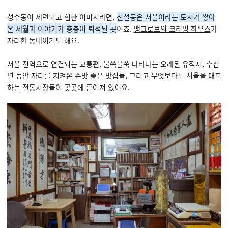
성수동이 세련되고 힙한 이미지라면,
신설동은 서울이라는 도시가 쌓아
온 세월과 이야기가 층층이 퇴적된 곳
이죠.
맹그로브의 코리빙 하우스
가
자리한 동네이기도 해요.
서울 전역으로 연결되는 교통편, 불쑥불쑥 나타나는 오래된 유적지, 수십
년 동안 자리를 지켜온 손맛 좋은 맛집들, 그리고 무엇보다도 서울을 대표
하는 전통시장들이 곳곳에 흩어져 있어요.