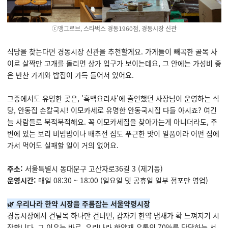
ⓒ맹그로브, 스타벅스 경동1960점, 경동시장 신관
식당을 찾는다면 경동시장 신관을 추천할게요. 가게들이 빼곡한 골목 사
이로 살짝만 고개를 돌리면 상가 입구가 보이는데요, 그 안에는 가성비 좋
은 반찬 가게와 밥집이 가득 들어서 있어요.
그중에서도 유명한 곳은, '흑백요리사'에 출연했던 사장님이 운영하는 식
당, 안동집 손칼국시! 이모카세로 유명한 안동국시집 다들 아시죠? 여긴
늘 사람들로 북적북적해요. 꼭 이모카세집을 찾아가는게 아니더라도, 주
변에 있는 보리 비빔밥이나 배추전 집도 푸근한 맛이 일품이라 어떤 집에
가서 먹어도 실패할 일이 거의 없어요.
주소:
서울특별시 동대문구 고산자로36길 3 (제기동)
운영시간:
매일 08:30 ~ 18:00 (일요일 및 공휴일 일부 점포만 영업)
🌿 우리나라 한약 시장을 주름잡는 서울약령시장
경동시장에서 건널목 하나만 건너면, 갑자기 한약 냄새가 확 느껴지기 시
작합니다. 그 이유는 바로, 우리나라 한약재 유통의 70%를 담당하는 서