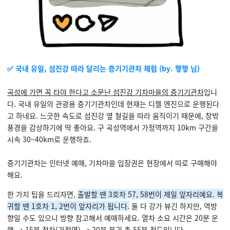
✅ 국내 유일, 섬진강 따라 달리는 증기기관차 체험 (by. 헿헿 님)
곡성에 가면 꼭 타야 한다고 소문난 섬진강 기차마을의 증기기관차
입니
다. 국내 유일의 관광용 증기기관차인데 현재는 디젤 엔진으로 운행된다
고 하네요. 느긋한 속도로 섬진강 옆 철길을 따라 움직이기 때문에, 창밖
풍경을 감상하기에 딱 좋아요. 구 곡성역에서 가정역까지 10km 구간을
시속 30~40km로 운행하죠.
증기기관차는 인터넷 예매, 기차마을 입장권은 현장에서 따로 구매해야
해요.
한 가지 팁을 드리자면,
출발할 땐 3호차 57, 58번이 제일 앞자리예요. 복
귀할 땐 1호차 1, 2번이 앞자리가 됩니다.
둘 다 강가 뷰긴 하지만, 역방
향일 수도 있으니 방향 참고해서 예매하세요. 열차 소요 시간은 20분 운
행 → 15분 정차(가정역) → 20분 복귀 총 55분 정도입니다.