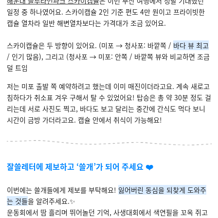
해운대 블루라인파크 스카이캡슐
은 이번 부산 여행에서 정말 기대했던
일정 중 하나였어요. 스카이캡슐 2인 기준 편도 4만 원이고 프라이빗한
캡슐 열차라 일반 해변열차보다는 가격대가 조금 있어요.
스카이캡슐은 두 방향이 있어요. (미포 → 청사포: 바깥쪽 /
바다 뷰 최고
/ 인기 많음), 그리고 (청사포 → 미포: 안쪽 / 바깥쪽 뷰와 비교하면 조금
덜 트임
저는 미포 출발 쪽 예약하려고 했는데 이미 매진이더라고요. 계속 새로고
침하다가 취소표 겨우 구해서 탈 수 있었어요! 탑승은 총 약 30분 정도 걸
리는데 서로 사진도 찍고, 바다도 보고 달리는 중간에 간식도 먹다 보니
시간이 금방 가더라고요. 캡슐 안에서 취식이 가능해요!
잘쓸레터에 제보하고 ‘쓸개’가 되어 주세요 ❤️
이번에는 쓸개들에게 제보를 부탁해요!
잃어버린 동심을 되찾게 도와주
는 것들
을 알려주세요.✨
운동회에서 땀 흘리며 뛰어놀던 기억, 사생대회에서 색연필을 꼬옥 쥐고