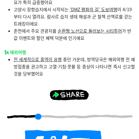
요가 특히 급증했어요
고양시 장항습지에서 시작되는
‘DMZ 평화의 길’ 도보여행
이 4/19
부터 다시 열려요. 람사르 습지 생태 해설과 군 철책 산책로를 걷는
트레킹이에요
춘천에서 주요 관광지를
순환형 노선으로 둘러보는 시티투어
가 반
값 이벤트와 할인 혜택 덕분에 인기예요
🗽 해외여행
전 세계적으로 홍역이 유행
중인 가운데, 방역당국은 해외여행 전 예
방접종을 권고하고 고열·기침·콧물 등 증상이 나타나면 즉시 신고할
것을 당부했어요