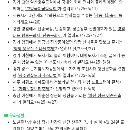
경기 고양 일산호수공원에서 국내외 화훼 전시와 플라워마켓이 함
께하는
‘고양국제꽃박람회’
가 열려요 (4/25~5/11)
세종시가 1만 개의 낙화봉으로 밤하늘을 수놓는
‘세종낙화축제’
를
개최해요 (4/26)
강원 영월에서 단종국장, 단종제향, 정순왕후 선발대회가 있는
영월
대표 향토문화제 ‘단종문화제’
가 열려요 (4/25~4/27)
경기 양평에서 임금님 진상품이었던 양평 산나물을 맛보고 즐기는
‘양평 용문산 산나물축제’
가 열려요 (4/25~4/27)
경기 이천에서 도자기의 물레 체험이나, 대형도자기 소원 글쓰기 등
을 체험할 수 있는
‘이천도자기축제’
가 열려요 (4/25~5/6)
경기 광주 곤지암도자공원에서 도자기와 조선시대 왕실문화를 결합
한
‘광주왕실도자페스티벌’
이 열려요 (4/25~5/6)
제주 서귀포 가파도에서 청보리밭 걷기와 체험 프로그램이 펼쳐지
는
‘가파도청보리축제’
가 진행되고 있어요 (~5/6)
충남 아산에서 이순신 장군의 정신을 기리는
‘아산 성웅 이순신축
제’
가 열려요 (4/25~4/27)
🎟️ 문화생활
노벨문학상 수상 작가 한강의
신간 산문집 ‘빛과 실’
이 4월 24일 출
간돼요. 예약 판매는 4월 23일부터 시작돼요