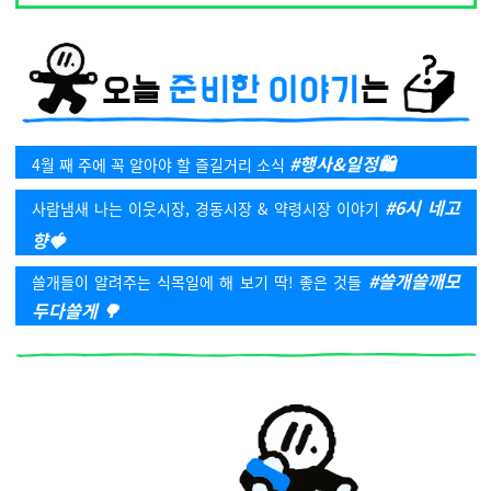
#행사&일정🛍️
4월 째 주에 꼭 알아야 할 즐길거리 소식
#
6시 네고
사람냄새 나는 이웃시장, 경동시장 & 약령시장 이야기
향🍓
#쓸개쓸깨모
쓸개들이 알려주는 식목일에 해 보기 딱! 좋은 것들
두다쓸게 🌳