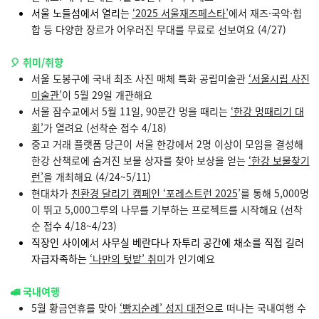
서울 노들섬에서 열리는
‘2025 서울재즈페스타’
에서 재즈·국악·힙
합 등 다양한 장르가 어우러진 무대를 무료로 선보여요 (4/27)
🎈
취미/취향
서울 도봉구에 국내 최초 사진 매체 특화 공립미술관
‘서울시립 사진
미술관’
이 5월 29일 개관해요
서울 잠수교에서 5월 11일, 90분간 멍을 때리는
‘한강 멍때리기 대
회’
가 열려요 (선착순 접수 4/18)
중고 거래 플랫폼 당근이 서울 한강에서 2명 이상이 모임을 결성해
한강 산책로에 숨겨진 보물 상자를 찾아 보상을 얻는
‘한강 보물찾기
런’
을 개최해요 (4/24~5/11)
현대차가
친환경 달리기 캠페인 ‘포레스트런 2025
’를 통해 5,000명
이 뛰고 5,000그루의 나무를 기부하는 프로젝트를 시작해요 (선착
순 접수 4/18~4/23)
직장인 사이에서 사무실 베란다나 자투리 공간에 채소를 직접 길러
자급자족하는
‘나만의 텃밭’ 취미
가 인기예요
🚅
국내여행
5월 황금연휴를 맞아
‘빵지순례’ 성지 대전
으로 떠나는 국내여행 수