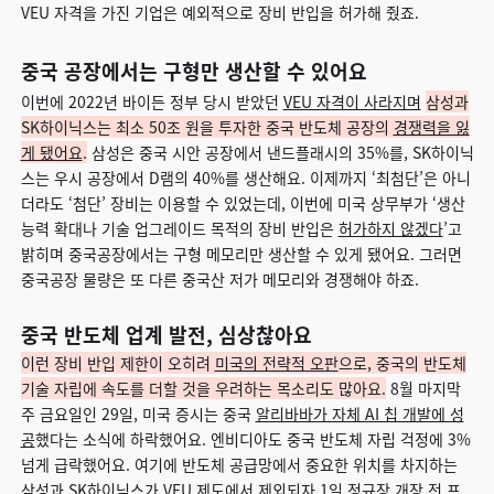
VEU 자격을 가진 기업은 예외적으로 장비 반입을 허가해 줬죠.
중국 공장에서는 구형만 생산할 수 있어요
이번에 2022년 바이든 정부 당시 받았던
VEU 자격이 사라지며
삼성과
SK하이닉스는 최소 50조 원을 투자한 중국 반도체 공장의
경쟁력을 잃
게 됐어요
.
삼성은 중국 시안 공장에서 낸드플래시의 35%를, SK하이닉
스는 우시 공장에서 D램의 40%를 생산해요. 이제까지 ‘최첨단’은 아니
더라도 ‘첨단’ 장비는 이용할 수 있었는데, 이번에 미국 상무부가 ‘생산
능력 확대나 기술 업그레이드 목적의 장비 반입은
허가하지 않겠다
’고
밝히며 중국공장에서는 구형 메모리만 생산할 수 있게 됐어요. 그러면
중국공장 물량은 또 다른 중국산 저가 메모리와 경쟁해야 하죠.
중국 반도체 업계 발전, 심상찮아요
이런 장비 반입 제한이 오히려
미국의 전략적 오판
으로, 중국의 반도체
기술 자립에 속도를 더할 것을 우려하는 목소리도 많아요.
8월 마지막
주 금요일인 29일, 미국 증시는 중국
알리바바가 자체 AI 칩 개발에 성
공
했다는 소식에 하락했어요. 엔비디아도 중국 반도체 자립 걱정에 3%
넘게 급락했어요. 여기에 반도체 공급망에서 중요한 위치를 차지하는
삼성과 SK하이닉스가 VEU 제도에서 제외되자 1일 정규장 개장 전 프