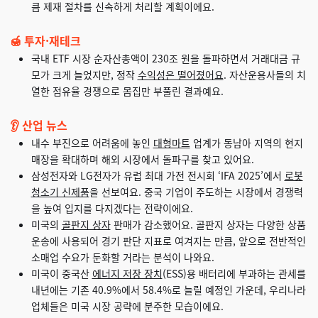
큼 제재 절차를 신속하게 처리할 계획이에요.
🍯 투자·재테크
국내 ETF 시장 순자산총액이 230조 원을 돌파하면서 거래대금 규
모가 크게 늘었지만, 정작
수익성은 떨어졌어요
. 자산운용사들의 치
열한 점유율 경쟁으로 몸집만 부풀린 결과예요.
👂 산업 뉴스
내수 부진으로 어려움에 놓인
대형마트
업계가 동남아 지역의 현지
매장을 확대하며 해외 시장에서 돌파구를 찾고 있어요.
삼성전자와 LG전자가 유럽 최대 가전 전시회 ‘IFA 2025’에서
로봇
청소기 신제품
을 선보여요. 중국 기업이 주도하는 시장에서 경쟁력
을 높여 입지를 다지겠다는 전략이에요.
미국의
골판지 상자
판매가 감소했어요. 골판지 상자는 다양한 상품
운송에 사용되어 경기 판단 지표로 여겨지는 만큼, 앞으로 전반적인
소매업 수요가 둔화할 거라는 분석이 나와요.
미국이 중국산
에너지 저장 장치
(ESS)용 배터리에 부과하는 관세를
내년에는 기존 40.9%에서 58.4%로 늘릴 예정인 가운데, 우리나라
업체들은 미국 시장 공략에 분주한 모습이에요.