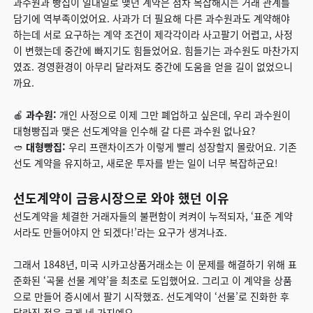
과수원과 빵집이 일대일로 맺던 계약은 점차 복잡해지는 거래 관계를
담기에 역부족이었어요. 사과가 더 필요해 다른 과수원과도 계약해야
하는데 서로 요구하는 계약 조건이 제각각이라 사고팔기 어렵고, 사정
이 변했는데 중간에 빠지기도 힘들었어요. 힘들기는 과수원도 마찬가지
였죠. 경영환경이 아무리 달라져도 중간에 도움을 얻을 길이 없었으니
까요.
🍎
과수원:
개인 사정으로 이제 그만 폐업하고 싶은데, 우리 과수원이
대형빵집과 맺은 선도계약을 인수해 갈 다른 과수원 없나요?
🥙
대형빵집:
우리 프랜차이즈가 이렇게 빨리 성장할지 몰랐어요. 기존
선도 계약을 유지하고, 새로운 투자를 받는 일이 너무 복잡하군요!
선도계약이 금융시장으로 와야 했던 이유
선도계약을 체결한 거래자들의 불편함이 켜켜이 누적되자, ‘표준 계약
서라도 만들어야지 안 되겠다!’라는 요구가 생겨나죠.
그래서 1848년, 미국 시카고상품거래소는 이 문제를 해결하기 위해 표
준화된 ‘곡물 선물 계약’을 최초로 도입했어요. 그리고 이 계약을 상품
으로 만들어 증시에서 팔기 시작했죠. 선도계약이 ‘선물’로 진화한 후
달라진 점은 크게 네 가지예요.