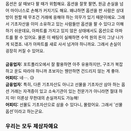
옵션은 살 때보다 팔 때가 위험해요. 옵션을 잘못 팔면, 원금 손실을 넘
어 마이너스로 손해가 커지기도 해요. 왜냐하면 옵션을 판 사람은 상대
방이 원할 때 무조건 거래에 응해야 하는 의무가 있기 때문이에요. 그래
서 기초자산을 이미 소유하고 있는 사람들만 옵션을 팔 수 있다고 이해
하기 쉬운데요, 아파트를 가지고 있지 않은 상태에서도 옵션으로 아파
트를 팔 수 있어요. 물론 이 배팅이 실패하면 수억 원의 돈이 그냥 나가
게 되겠죠. 내가 아파트를 새로 사서 넘겨야 하니까요. 그래서 손실이
굉장히 커질 수 있어요.
금융업자:
포트폴리오에서 잘 활용하면 아주 유용하지만, 구조가 복잡
하고 운도 따라야 하니까 초보자는 웬만하면 건드리지 않는 게 좋아.
어피티:
네…. 😥
금융업자:
특히, 다른 기초자산도 아니고 선물을 기초자산 삼아 하는 옵
션 거래는 자격증이 있고 소속기관이 있는 전문가가 아니라면 절대 하
지 마! 이론상 무한대의 손실까지도 가능해!
어피티:
선물도 기초자산으로 삼을 수 있다니, 몰랐어요. 그래서 ‘선물
옵션’이라고 하는군요.
우리는 모두 제삼자예요