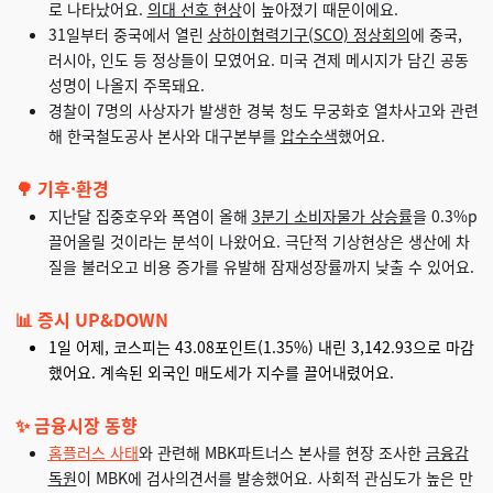
로 나타났어요.
의대 선호 현상
이 높아졌기 때문이에요.
31일부터 중국에서 열린
상하이협력기구(SCO) 정상회의
에 중국,
러시아, 인도 등 정상들이 모였어요. 미국 견제 메시지가 담긴 공동
성명이 나올지 주목돼요.
경찰이 7명의 사상자가 발생한 경북 청도 무궁화호 열차사고와 관련
해 한국철도공사 본사와 대구본부를
압수수색
했어요.
🌳 기후·환경
지난달 집중호우와 폭염이 올해
3분기 소비자물가 상승률
을 0.3%p
끌어올릴 것이라는 분석이 나왔어요. 극단적 기상현상은 생산에 차
질을 불러오고 비용 증가를 유발해 잠재성장률까지 낮출 수 있어요.
📊 증시 UP&DOWN
1일 어제, 코스피는 43.08포인트(1.35%) 내린 3,142.93으로 마감
했어요. 계속된 외국인 매도세가 지수를 끌어내렸어요.
✨ 금융시장 동향
홈플러스 사태
와 관련해 MBK파트너스 본사를 현장 조사한
금융감
독원
이 MBK에 검사의견서를 발송했어요. 사회적 관심도가 높은 만