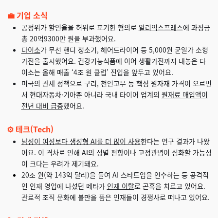
💼 기업 소식
공정위가 할인율을 허위로 표기한 혐의로
알리익스프레스
에 과징금
총 20억9300만 원을 부과했어요.
다이소
가 무선 핸디 청소기, 헤어드라이어 등 5,000원 균일가 소형
가전을 출시했어요. 건강기능식품에 이어 생활가전까지 내놓은 다
이소는 올해 매출 ‘4조 원 클럽’ 진입을 앞두고 있어요.
미국의 관세 정책으로 구리, 천연고무 등 핵심 원자재 가격이 오르면
서 현대자동차·기아뿐 아니라 국내 타이어 업계의
원재료 매입액이
전년 대비 급증
했어요.
⚙️ 테크(Tech)
남성이 여성보다 생성형 AI를 더 많이 사용
한다는 연구 결과가 나왔
어요. 이 격차로 인해 AI의 성별 편향이나 고정관념이 심화할 가능성
이 크다는 우려가 제기돼요.
20조 원(약 143억 달러)을 들여 AI 스타트업을 인수하는 등 공격적
인 인재 영입에 나섰던 메타가
인재 이탈
로 곤혹을 치르고 있어요.
관료적 조직 문화에 불만을 품은 인재들이 경쟁사로 떠나고 있어요.