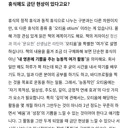
휴식에도 금단 현상이 있다고요?
휴식의 정적 휴식과 동적 휴식으로 나누는 구분과는 다른 차원이지
만, 또 다른 휴식의 종류 중 ‘오티움 otium’ 이라는 게 있습니다. 올
해 가장 관심 있게 읽은 책의 제목이기도 해요. 책의 저자이신
정신
과 의사
‘
문요한
’
선생님은
라틴어
‘
오티움’을 특별한 ‘여가’로 설명
하십니다. 책의 내용을 옮겨 조금 더 구체화해 보면 단순한 휴식이
아닌
’내 영혼에 기쁨을 주는 능동적 여가 활동’
을 의미해요. 회사
일만 해도 하루가 꽉 차는데 퇴근 후 굳이 시간을 내서 악기를 배우
기도 하고, 일과 다른 분야의 공부를 하기도 하고, 바디프로필을 찍
는 것을 목표로 운동을 하는 일들. 그래서, ‘능동적인’ 오티움에는
‘자기 목적성, 일상성, 주도성, 깊이, 긍정적 연쇄 효과’의 다섯 가지
가 요소가 필요합니다. 특히 ‘깊이’에 관해서는, 오티움에 해당하는
활동을 몇 개월 하다가 그만두는 것이 아니라 1년 정도는 꾸준히 하
면서 ‘배움’과 ‘성장’의 기쁨을 느낄 수 있는 것이어야 한다고 얘기합
니다. 그 활동을 그만 두게 되었을 때 금단 현상을 느낄 수 있으나 서