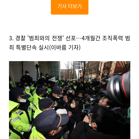
기사 더보기
3. 경찰 '범죄와의 전쟁' 선포…4개월간 조직폭력 범
죄 특별단속 실시(이바름 기자)