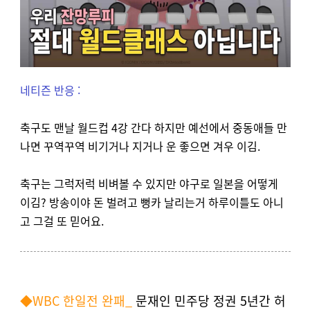
네티즌 반응 :
축구도 맨날 월드컵 4강 간다 하지만 예선에서 중동애들 만
나면 꾸역꾸역 비기거나 지거나 운 좋으면 겨우 이김.
축구는 그럭저럭 비벼볼 수 있지만 야구로 일본을 어떻게
이김? 방송이야 돈 벌려고 뻥카 날리는거 하루이틀도 아니
고 그걸 또 믿어요.
◆WBC 한일전 완패_
문재인 민주당 정권 5년간 허