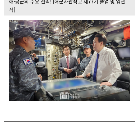
해·공군의 주요 전력! [해군사관학교 제77기 졸업 및 임관
식]