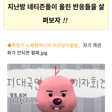
지난밤 네티즌들이 올린 반응들을 살
펴보자
!!
◆죽창가 노재팬하니까 이모양이꼴됨_
자기 객관
화가 안되면 필패
.jpg