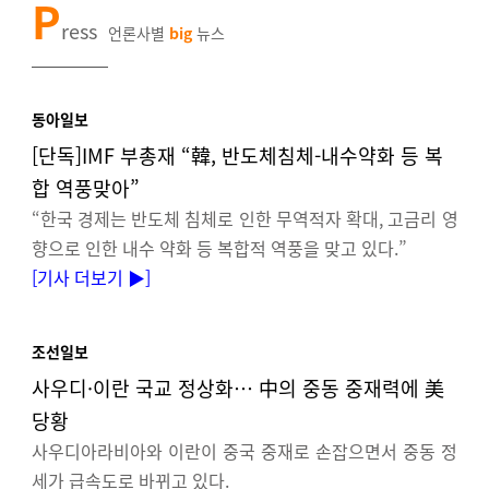
P
ress
언론사별
big
뉴스
￣￣￣￣￣
동아일보
[단독]IMF 부총재 “韓, 반도체침체-내수약화 등 복
합 역풍맞아”
“한국 경제는 반도체 침체로 인한 무역적자 확대, 고금리 영
향으로 인한 내수 약화 등 복합적 역풍을 맞고 있다.”
[
기사 더보기 ▶
]
조선일보
사우디·이란 국교 정상화… 中의 중동 중재력에 美
당황
사우디아라비아와 이란이 중국 중재로 손잡으면서 중동 정
세가 급속도로 바뀌고 있다.