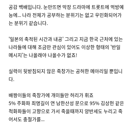
공감 백배입니다. 눈만뜨면 막장 드라마에 트롯트에 먹방예
능에... 나라 전체가 공부하는 분위기는 없고 우민화되어가
는 분위기 같습니다.
'일본의 축적된 시간과 내공' 그리고 지금 한국 근처에 있는
나라들에 대해 조금만 관심이 있어도 이상한 형태의 '반일
메시지'는 나올래야 나올수가 없죠!
실력이 뒷받침되지 않은 죽창가는 공허한 메아리일 뿐입니
다.
배짱이들의 죽창가에 개미들만 허리가 휘죠
5% 주화파 최명길이 연 남한산성 문으로 95% 김상헌 같은
척화파들이 고향으로 가서 죽을때까지 양반세도 누리고 죽
어서도 충절가를...