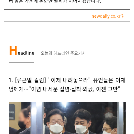
터 맑은 가운데 온화한 날씨가 이어지겠습니다.
newdaily.co.kr 》
H
eadline
오늘의 헤드라인 주요
기사
￣￣￣￣
￣￣
1. [류근일 칼럼] "이제 내려놓으라" 유언들은 이재
명에게···"이념 내세운 집념·집착·외곬, 이젠 그만"