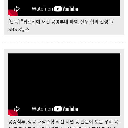
[단독] "튀르키예 재건 공병부대 파병, 실무 협의 진행" /
SBS 8뉴스
공중침투, 항공 대잠수함 작전 시연 등 한눈에 보는 우리 육·