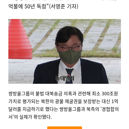
억불에 50년 독점"(서영준 기자)
쌍방울그룹의 불법 대북송금 의혹과 관련해 최소 300조원
가치로 평가되는 북한의 광물 채굴권을 보장받는 대신 1억
달러를 지급하기로 했다는 쌍방울그룹과 북측의 '경협합의
서'의 실체가 확인됐다.