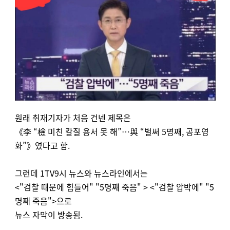
원래 취재기자가 처음 건넨 제목은
《李 “檢 미친 칼질 용서 못 해”…與 “벌써 5명째, 공포영
화”》였다고 함.
그런데
1TV9시 뉴스와 뉴스라인에서는
<"검찰 때문에 힘들어" "5명째 죽음" > <"검찰 압박에" "5
명째 죽음">으로
뉴스 자막이 방송됨.