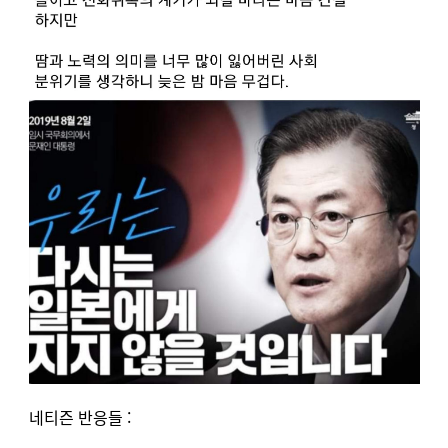
네티즌 반응들 :