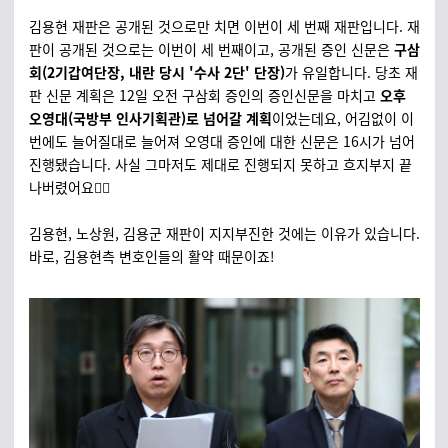
김용현 재판은 공개된 것으로만 치면 이번이 세 번째 재판입니다. 재
판이 공개된 것으로는 이번이 세 번째이고, 공개된 증인 신문은
구삼
회(2기갑여단장, 내란 당시 '수사 2단' 단장)
가 유일합니다. 당초 재
판 신문 계획은 12일 오전 구삼회 증인의 증인신문을 마치고
오후
오영대(국방부 인사기획관)로 넘어갈 계획
이었는데요, 어김없이 이
번에도 늘어질대로 늘어져 오영대 증인에 대한 신문은 16시가 넘어
진행됐습니다. 사실 그마저도 제대로 진행되지 못하고 흐지부지 끝
나버렸어요🤦‍♂️
김용현, 노상원, 김용군 재판이 지지부진한 것에는 이유가 있습니다.
바로, 김용현측 변호인들의 활약 때문이죠!