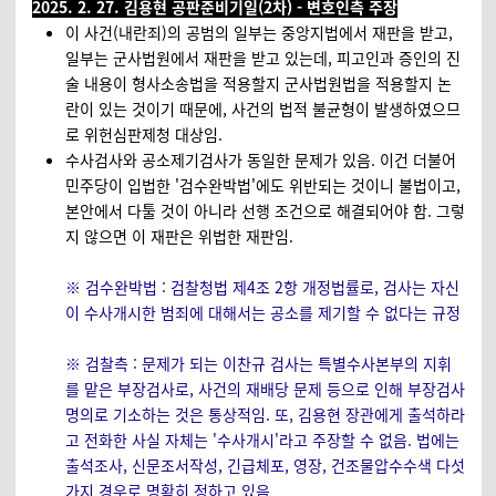
2025. 2. 27. 김용현 공판준비기일(2차) - 변호인측 주장
이 사건(내란죄)의 공범의 일부는 중앙지법에서 재판을 받고,
일부는 군사법원에서 재판을 받고 있는데, 피고인과 증인의 진
술 내용이 형사소송법을 적용할지 군사법원법을 적용할지 논
란이 있는 것이기 때문에, 사건의 법적 불균형이 발생하였으므
로 위헌심판제청 대상임.
수사검사와 공소제기검사가 동일한 문제가 있음. 이건 더불어
민주당이 입법한 '검수완박법'에도 위반되는 것이니 불법이고,
본안에서 다툴 것이 아니라 선행 조건으로 해결되어야 함. 그렇
지 않으면 이 재판은 위법한 재판임.
※ 검수완박법 : 검찰청법 제4조 2항 개정법률로, 검사는 자신
이 수사개시한 범죄에 대해서는 공소를 제기할 수 없다는 규정
※ 검찰측 : 문제가 되는 이찬규 검사는 특별수사본부의 지휘
를 맡은 부장검사로, 사건의 재배당 문제 등으로 인해 부장검사
명의로 기소하는 것은 통상적임. 또, 김용현 장관에게 출석하라
고 전화한 사실 자체는 '수사개시'라고 주장할 수 없음. 법에는
출석조사, 신문조서작성, 긴급체포, 영장, 건조물압수수색 다섯
가지 경우로 명확히 정하고 있음