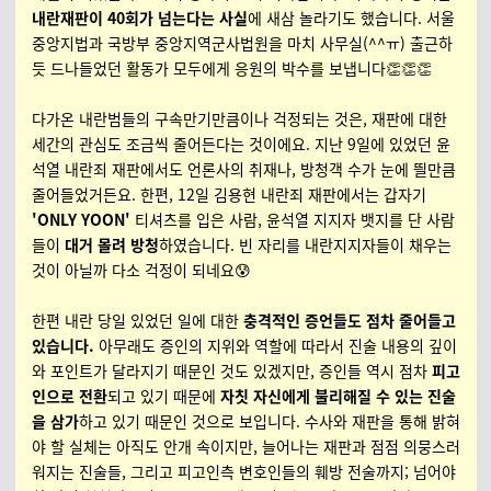
내란재판이 40회가 넘는다는 사실
에 새삼 놀라기도 했습니다. 서울
중앙지법과 국방부 중앙지역군사법원을 마치 사무실(^^ㅠ) 출근하
듯 드나들었던 활동가 모두에게 응원의 박수를 보냅니다👏👏👏
다가온 내란범들의 구속만기만큼이나 걱정되는 것은, 재판에 대한
세간의 관심도 조금씩 줄어든다는 것이에요. 지난 9일에 있었던 윤
석열 내란죄 재판에서도 언론사의 취재나, 방청객 수가 눈에 띌만큼
줄어들었거든요. 한편, 12일 김용현 내란죄 재판에서는 갑자기
'ONLY YOON'
티셔츠를 입은 사람, 윤석열 지지자 뱃지를 단 사람
들이
대거 몰려 방청
하였습니다. 빈 자리를 내란지지자들이 채우는
것이 아닐까 다소 걱정이 되네요😰
한편 내란 당일 있었던 일에 대한
충격적인 증언들도 점차 줄어들고
있습니다.
아무래도 증인의 지위와 역할에 따라서 진술 내용의 깊이
와 포인트가 달라지기 때문인 것도 있겠지만, 증인들 역시 점차
피고
인으로 전환
되고 있기 때문에
자칫 자신에게 불리해질 수 있는 진술
을 삼가
하고 있기 때문인 것으로 보입니다. 수사와 재판을 통해 밝혀
야 할 실체는 아직도 안개 속이지만, 늘어나는 재판과 점점 의뭉스러
워지는 진술들, 그리고 피고인측 변호인들의 훼방 전술까지; 넘어야