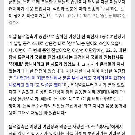
군인들, 특히 오래 복무한 간부들의 습관이나 태도를 다른 이들보다
캐치하기 쉬운 편입니다. 직업과 신분에 따라 일종의 '쿠세'라는 것
이 생기기 마련이거든요.
* 쿠세 : 癖 (くせ). '버릇' 또는 '습관'을 의미하는
일본어.
이날 윤석열측이 증인으로 출석한 이상현 전 특전사 1공수여단장에
게 날릴 공격 소재로 삼은건 바로 '상부'라는 단어의 쓰임이었습니
다. 이번이 두 번째 증인 진술이었던 이상현 여단장에겐
12. 3. 내란
당시 특전사가 국회로 진입-대치하는 과정에서 국회의 권능행사를
'강제로' 방해하려고 한 시도가 있었느냐
, 그 지시가
윤석열의 지시
였는가
에 대한 쟁점이 있습니다. 지난 재판에서 이미 이상현 여단장
은
"사령관님이 '대통령님께서 문을 부숴서라도 국회의원을 끄집어
내오라고 했다.'고 말씀을 했다"
며, 윤석열로부터 지시가 분명 있었
다고 진술했고, 이상현 여단장이 함께 출동한 예하 2대대장에게 "의
사당 본관으로 가. 얘들이 문 걸어 잠그고 (계엄 해제) 의결하는 모
양이야. 문짝 부숴서라도 의원들 끄집어내"라고 지시한 음성 통화내
용이 그대로 재생된 바 있습니다-
윤석열측은 이상현 여단장과 곽종근 사령관보다도 '윗사람'에게서
국회 강제 진입 지시가 있었다는 사실 자체를 부인하기는 어려운 상