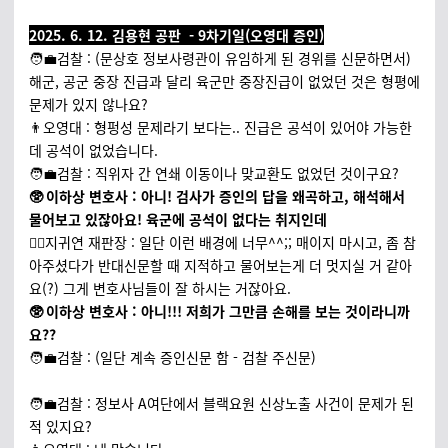
2025. 6. 12. 김용현 공판 - 9차기일(오영대 증인)
🧑‍💼검찰 : (문상호 정보사령관이 유임하게 된 경위를 신문하면서)
해군, 공군 중장 진급과 달리 육군만 중장진급이 없었던 것은 형평에
문제가 있지 않나요?
👨오영대 : 형펑성 문제라기 보다는.. 진급은 공석이 있어야 가능한
데 공석이 없었습니다.
🧑‍💼검찰 : 직위자 간 연쇄 이동이나 맞교환도 없었던 것이구요?
🥸 이하상 변호사 : 아니! 검사가 증인의 답을 왜곡하고, 해석해서
물어보고 있잖아요! 육군에 공석이 없다는 취지인데
🧑‍⚖️지귀연 재판장 : 일단 이런 배경에 너무^^;; 매이지 마시고, 좀 참
아주셨다가 반대신문할 때 지적하고 물어보는게 더 멋지실 거 같아
요(?) 그게 변호사님들이 잘 하시는 거잖아요.
🥸 이하상 변호사 : 아니!!! 저희가 그만큼 손해를 보는 것이라니까
요??
🧑‍💼검찰 : (일단 계속 증인신문 함 - 검찰 주신문)
🧑‍💼검찰 : 정보사 A여단에서 블랙요원 신상노출 사건이 문제가 된
적 있지요?