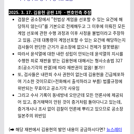
2025. 3. 17. 김용현 공판 1차 - 변호인측 주장
검찰은 공소장에서 "헌법상 계엄을 선포할 수 있는 요건에 해
당하지 않는다"를 기본으로 전제해두고 그 이후에 이뤄진 모든
계엄 선포에 관한 수행 과정과 이후 사정을 불법이라고 주장하
고 있음. 근데 대통령이 계엄선포할 수 있는 요건에 해당하는지
검사들이 판단한 근거가 공소장에 없으니 전제가 잘못됐음!
따라서 윤석열에 대한 내란 성립이 안되는데 윤석열의 지시를
수행한 죄로 재판을 받는 김용현에 대해서는 형사소송법 327
조(공소기각의 판결)에 따라 재판권이 없음! 불가!!
또, 검사들은 내란죄 수사 권한이 없는데 김용현을 긴급체포하
여 기소한 것이므로(=전화해서 출석하라고 부름) 법률규정에
위반되는 무효이고 공소기각 사유임
그리고 수사 기록이 동네방네 오만군데 모든 언론사에 제공되
어 있고, 증거채택이 안된 것이 증거처럼 돌아다니고 있는데,
증거개시나 조사 없이 검찰이 언론에 뿌리고 있으므로 공소장
일본주의 위반임
(➡️ 해당 재판에서 김용현의 발언 내용이 궁금하시다면?
뉴스레터