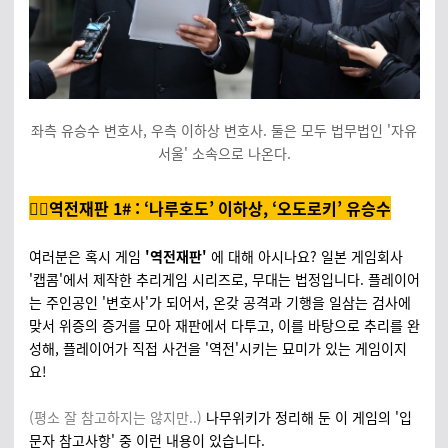
좌측 유승수 변호사, 우측 이하상 변호사. 둘은 모두 법무법인 '자유
서울' 소속으로 나온다.
🤦‍♂️역전재판 1# :
‘나루호도’
이하상, ‘오도로키’ 유승수
여러분은 혹시 게임
'역전재판'
에 대해 아시나요? 일본 게임회사
'캡콤'에서 제작한 추리게임 시리즈로, 무대는 법정입니다. 플레이어
는 주인공인 '변호사'가 되어서, 온갖 공격과 기행을 일삼는 검사에
맞서 위증의 증거를 모아 재판에서 다투고, 이를 바탕으로 추리를 완
성해, 플레이어가 직접 사건을 '역전'시키는 묘미가 있는 게임이지
요!
(평소 잘 참고하지는 않지만..)
나무위키가 정리해 둔 이 게임의 '입
문자 참고사항' 중 이런 내용이 있습니다.