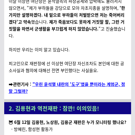
이날 이상현 여단장은 윤석열측의 파상공세와 압박에도 물러서지
않으면서, "제가 부하들을 강당으로 모아 자초지종을 설명하며,
'한
가지만 설명하겠다. 내 밑으로 부하들이 처벌받으면 저는 죽어버리
겠다'고 약속
했습니다.
제가 죽음보다도 못하게 거짓말 할, 그런 거
짓말을 하면서 군생활을 부끄럽게 하지 않았습니다.
"고 진술했습니
다.
하지만 우리는 이미 알고 있습니다.
피고인으로 재판정에 선 이상현 여단장 자신조차도 본인에 대한 공
소사실과 혐의에 대해선 전면 부인했다는 사실을요.
➡️관련기사 :
"우린 윤석열 내란의 '도구'였을 뿐이라는 계엄군, 정
말 그럴까?
2. 김용현과 역전재판 : 잠깐! 이의있음!
🦉 6월 12일 김용현, 노상원, 김용군 재판은 누가 모니터링 했나요?
- 방혜린, 함성현 활동가