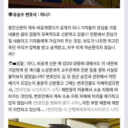
🥸 유승수 변호사 : 아니!!
증인신문이 계속 비공개였다가 공개가 되니 기자들이 관심을 가질
내용만 골라 검찰이 모욕적으로 신문하고 있음!!! 언론에서 관심가
질 내용이고 기자들에게 가십거리 주는 것임. 보도가 나오면 피고인
측인 우리가 압박을 받고 공격받고, 자꾸 이게 악순환이지 않습니
까!!
🧑‍💼검찰 : 아니, 비공개 신문 때 김OO 대령에 대해서도 이 내란에
가담하게 된 계기를 노상원과의 교우관계와 친분 등을 경위 사실로
물어보지 않았습니까? 변호인도 김 모 장군 승진과 관련해서 어떤
얘기가 오갔는지 충분히 신문했고 그때는 변호인들도 이해하셨으면
서,
(변호인들 소리지르기 시작)
재판장이 허용해서 소송 지휘에 따
라가는 것인데, 변호인께서 계속 소송 지휘 자체에 이의를 제기하고
있지 않습니까
(변호인들 빵빠레 불기 시작)
, 이런 부분 때문에 재판
이 지연되고 있는데....
(변호인들 더 큰빵빠레축제소리지르기 시작)