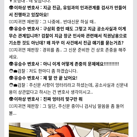
👨오영대 : 네 맞습니다.
🥸 이하상 변호사 : 지금 진급, 유임과의 인과관계를 검사가 만들어
서 진행하고 있잖아요!
🧑‍⚖️지귀연 재판장 : 그 나중에.. 반대신문 하실 때..
🥸 유승수 변호사 : 구삼회 증인 때도 그렇고 지금 공소사실과 이게
무슨 관계입니까? 검찰이 지금 장군 인사와 관련해서 직권남용으로
기소한 것도 아닌데? 왜 자꾸 이 사건에서 진급 얘기를 묻는거죠?
🧑‍⚖️지귀연 재판장 : 경위를 좀.. 그 신문 준비한 건 상호 존중을 해주
세요.
🥸 유승수 변호사 : 아니 이게 어떻게 존중의 문제에요!!!!!!!!!!
🧑‍💼검찰 : 저도 한마디 좀 하겠습니다.
🥸 유승수 변호사 : 제 말 안 끝 났어요!
🧑‍💼검찰 : 주신문 사항이 엉터리라고 하셨는데, 공소사실과 신문내
용이 상관없다고 하시는 건 변호사 생각이시고..
🥸 이하상 변호사 : 진짜 엉터리 맞구만 뭐
🧑‍⚖️지귀연 재판장 : 그 일단, 주신문 중이니 검사님 말씀을 좀 들어
볼...