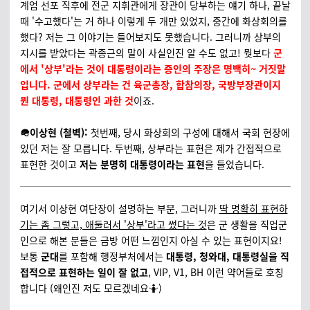
계엄 선포 직후에 전군 지휘관에게 장관이 당부하는 얘기 하나, 끝날
때 '수고했다'는 거 하나 이렇게 두 개만 있었지, 중간에 화상회의를
했다? 저는 그 이야기는 들어보지도 못했습니다. 그러니까 상부의
지시를 받았다는 곽종근의 말이 사실인진 알 수도 없고! 뭣보다
군
에서 '상부'라는 것이 대통령이라는 증인의 주장은 명백히~ 거짓말
입니다. 군에서 상부라는 건 육군총장, 합참의장, 국방부장관이지
뭔 대통령, 대통령인 과한 것
이죠.
🪖이상현 (철벽):
첫번째, 당시 화상회의 구성에 대해서 국회 현장에
있던 저는 잘 모릅니다. 두번째, 상부라는 표현은 제가 간접적으로
표현한 것이고
저는 분명히 대통령이라는 표현
을 들었습니다.
여기서 이상현 여단장이 설명하는 부분, 그러니까
딱 명확히 표현하
기는 좀 그렇고, 애둘러서 '상부'라고 썼다는 것
은 군 생활을 직업군
인으로 해본 분들은 금방 어떤 느낌인지 아실 수 있는 표현이지요!
보통
군대
를 포함해 행정부처에서는
대통령, 청와대, 대통령실을 직
접적으로 표현하는 일이 잘 없고
, VIP, V1, BH 이런 약어들로 호칭
합니다 (왜인진 저도 모르겠네요🤷)