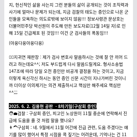
지, 헌신적인 삶을 사는지 그런 분들의 삶이 공개되는 것이 조직력과
사기에 얼마나 문제가 되는데, 지금 검찰의 태도는 증인으로 나온 군
인들을 모욕하는 의도로밖에 보이지 않음!!! 정보사령관 문상호는
더불어민주당 박선원이 주도해 만든 보도자료(12월 14일 자)로 인
해 15일 긴급체포 된 것임!!! 이건 군 검사들의 폭동임!!!
(아웅다웅아웅다웅)
🧑‍⚖️지귀연 재판장 : 제가 검사 변호사 말씀하시는 것에 잘 안 끼어 드
려고 하는데요^^; 저도 부드럽게 다시 말씀드릴게요. 형사소송법
147조에 따라 당일 오전 증인만 비공개 결정을 하는 것이고, 지금
이렇게 옥신각신 하시는 동안 증인 신문 시간이 지나가버린 것이니
까 더이상 이의제기는 의견 제출하시고 핵심만 해주세요 핵심만
^^;;;
2025. 6. 2. 김용현 공판 - 8차기일(구삼회 증인)
🧑‍💼검찰 : 구삼회 증인, 피고인 노상원이 11월 중순에 연락해서 진
급에 도움을 줄 것 처럼 말을 했나요?
👨‍🦱구삼회 : 네. 9월에서 11월 어간에 진급 관련, 도움 주겠다는 얘
기를 많이 했어서 특정 시점을 콕 짚기는 어려운데, 기억나는 건 11