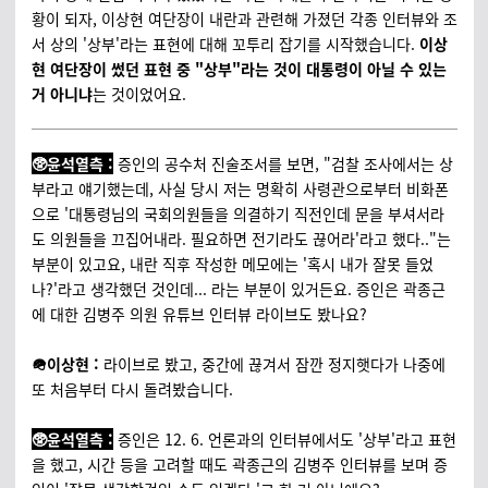
황이 되자, 이상현 여단장이 내란과 관련해 가졌던 각종 인터뷰와 조
서 상의 '상부'라는 표현에 대해 꼬투리 잡기를 시작했습니다.
이상
현 여단장이 썼던 표현 중 "상부"라는 것이 대통령이 아닐 수 있는
거 아니냐
는 것이었어요.
🥸윤석열측 :
증인의 공수처 진술조서를 보면, "검찰 조사에서는 상
부라고 얘기했는데, 사실 당시 저는 명확히 사령관으로부터 비화폰
으로 '대통령님의 국회의원들을 의결하기 직전인데 문을 부셔서라
도 의원들을 끄집어내라. 필요하면 전기라도 끊어라'라고 했다.."는
부분이 있고요, 내란 직후 작성한 메모에는 '혹시 내가 잘못 들었
나?'라고 생각했던 것인데... 라는 부분이 있거든요. 증인은 곽종근
에 대한 김병주 의원 유튜브 인터뷰 라이브도 봤나요?
🪖이상현 :
라이브로 봤고, 중간에 끊겨서 잠깐 정지햇다가 나중에
또 처음부터 다시 돌려봤습니다.
🥸윤석열측 :
증인은 12. 6. 언론과의 인터뷰에서도 '상부'라고 표현
을 했고, 시간 등을 고려할 때도 곽종근의 김병주 인터뷰를 보며 증