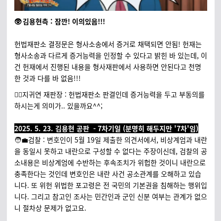
🥸 김용현측 : 잠깐! 이의있음!!!
헌법재판소 결정문은 형사소송에서 증거로 채택되면 안됨! 헌재는
형사소송과 다르게 증거능력을 인정할 수 있다고 밝힌 바 있는데, 이
건 헌재에서 진행된 내용을 형사재판에서 사용하면 안된다고 천명
한 것과 다를 바 없음!!!
🧑‍⚖️지귀연 재판장 : 헌법재판소 판결인데 증거능력을 두고 부동의를
하시는게 의미가.. 있을까요^^;
2025. 5. 23. 김용현 공판 - 7차기일 (분명히 해두지만 '7차'임)
🧑‍💼검찰 : 변호인이 5월 19일 제출한 의견서에서, 비상계엄과 내란
을 동일시 못하고 내란으로 구성할 수 없다는 주장이신데, 검찰의 공
소내용은 비상계엄에 수반하는 후속조치가 위헙한 것이니 내란으로
충족한다는 것인데 변호인은 내란 사건 공소관계를 오해하고 있습
니다. 또 위헌 위법한 포고령은 전 국민의 기본권을 침해하는 행위입
니다. 그리고 참고인 조사는 민간인과 군인 신분 여부는 관계가 없으
니 절차상 문제가 없고요.