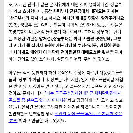
또, 지시된 단위가 같은 군 지휘체계 내인 것이 명확하다면 '상급부
대'라고 호칭합니다.
통상 사령부나 군단급에서 내려오는 지시는
'상급부대의 지시'
라고 하지요.
아니면 제대를 명확히 알려주거나요
(합참, 국방부 등)
. 여러 군인들이 나와서 증언한 바 있듯, 군인들은
복명복창이 버릇처럼 들어있기 때문이에요. 그러니 상부라는 단어
는 이상현 여단장 말처럼,
상급부대는 아니고 훨씬 윗선인데, 그렇
다고 내가 콕 집어서 표현하기는 상당히 부담스러운, 명확히 했을
때 나에게도 왜인지 이 부담이 전가될만한 애매모호한 윗선
을 의미
하는 단어로 많이 쓰입니다. 일종의 언어적 '쿠세'인 것이죠.
아무튼- 직접 등판까지 하신 윤석열의 주장에 따르면 대통령은 군인
들의 '상부'가 아닙니다. 상부는 아니지만, 임기 내내 국군의날 사열
은 받고 싶고, 경례도 받고 싶고, 군 골프장 가서 골프도 치고 싶으신
것이죠. 문제가 되자
"나는 국군통수권자인데? 군 체력단련장에서
골프를 좀 칠수도 있는거 아니냐?"
라고 당당하게 반박도 하고 싶고
요(ㅎ). 윤석열 본인이 헌법재판소 얘기를 꺼냈으니 하는 말이지만,
헌법재판소 탄핵심판 당시
선관위 등에 군을 투입토록 지시한 것은
'본인
'이라고 언급한 바도 있지요.